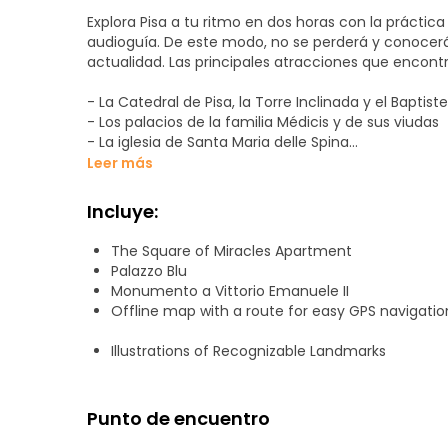
Explora Pisa a tu ritmo en dos horas con la prácti
audioguía. De este modo, no se perderá y conocerá l
actualidad. Las principales atracciones que encontr
- La Catedral de Pisa, la Torre Inclinada y el Baptis
- Los palacios de la familia Médicis y de sus viudas
- La iglesia de Santa Maria delle Spina
- Terraplén del Arno
Leer más
- Muralla de Pisa
- Plaza de los Caballeros de San Esteban
Incluye:
Con la audioguía, podrá explorar tranquilamente sin 
The Square of Miracles Apartment
dude en hacer una pausa en un café cuando lo des
Palazzo Blu
pintorescas y volver fácilmente a su ruta. A lo largo
Monumento a Vittorio Emanuele II
más enriquecedora. La elección de visitar todas l
Offline map with a route for easy GPS navigatio
Illustrations of Recognizable Landmarks
Punto de encuentro