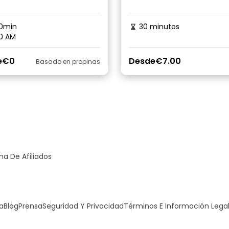
0min
30 minutos
0 AM
e
€0
Desde
€7.00
Basado en propinas
a De Afiliados
a
Blog
Prensa
Seguridad Y Privacidad
Términos E Información Lega