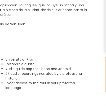
ca aplicación TouringBee, que incluye un mapa y una
a historia de la ciudad, desde sus orígenes hasta la
ará son:
terio de San Juan
la presión de seguir el ritmo de un grupo de turistas. No
University of Pisa
ee. También puede aventurarse por callejuelas
Cattedrale di Pisa
 de la ruta, recibirá consejos para una experiencia turística
Audio guide app for iPhone and Android
as atracciones depende exclusivamente de usted.
n
27 audio recordings narrated by a professional
historian
1 year access to the tour in your preferred
language