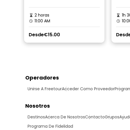
2 horas
1h 3
11:00 AM
10:0
Desde
€15.00
Desd
Operadores
Unirse A Freetour
Acceder Como Proveedor
Program
Nosotros
Destinos
Acerca De Nosotros
Contacto
Grupos
Ayud
Programa De Fidelidad