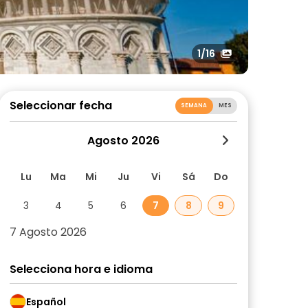
1
/16
Seleccionar fecha
SEMANA
MES
Agosto 2026
Lu
Ma
Mi
Ju
Vi
Sá
Do
3
4
5
6
7
8
9
7 Agosto 2026
Selecciona hora e idioma
Español