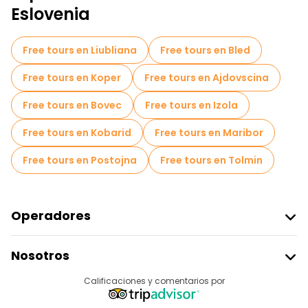
Free tours cerca Tartini Central Square Piran
Eslovenia
Free tours cerca Duomo di San Giorgio
Free tours en Liubliana
Free tours en Bled
Free tours en Koper
Free tours en Ajdovscina
Free tours en Bovec
Free tours en Izola
Free tours en Kobarid
Free tours en Maribor
Free tours en Postojna
Free tours en Tolmin
Operadores
Unirse A Freetour
Nosotros
Acceder Como Proveedor
Destinos
Calificaciones y comentarios por
Programa De Afiliados
Acerca De Nosotros