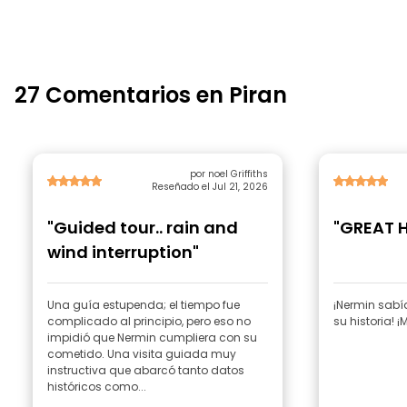
27 Comentarios en Piran
por noel Griffiths
Reseñado el Jul 21, 2026
"Guided tour.. rain and
"GREAT 
wind interruption"
Una guía estupenda; el tiempo fue
¡Nermin sabí
complicado al principio, pero eso no
su historia!
impidió que Nermin cumpliera con su
cometido. Una visita guiada muy
instructiva que abarcó tanto datos
históricos como...