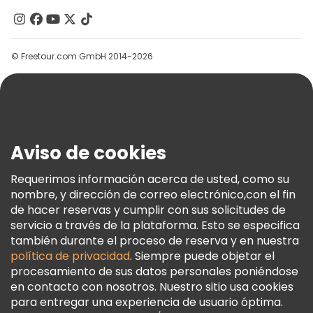
Contacto
Grupos
© Freetour.com GmbH 2014-2026
Ayuda
Blog
Prensa
Seguridad Y Privacidad
Aviso de cookies
Términos E Información Legal
Política De Cookies
Requerimos información acerca de usted, como su
nombre, y dirección de correo electrónico,con el fin
Freetour Premios
de hacer reservas y cumplir con sus solicitudes de
Programa De Fidelidad
servicio a través de la plataforma. Esto se especifica
también durante el proceso de reserva y en nuestra
política de privacidad
. Siempre puede objetar el
procesamiento de sus datos personales poniéndose
en contacto con nosotros. Nuestro sitio usa cookies
para entregar una experiencia de usuario óptima.