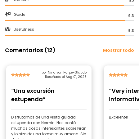
9.2
Guide
9.3
Usefulness
9.3
Comentarios (12)
Mostrar todo
por Nina von Harpe-Glaudo
Reseñado el Aug 01, 2026
“Una excursión
“Very inte
estupenda”
informativ
good atmo
Disfrutamos de una visita guiada
¡Excelente!
estupenda con Nermin. Nos contó
muchas cosas interesantes sobre Piran
y lo hizo de una forma muy amena. Sin