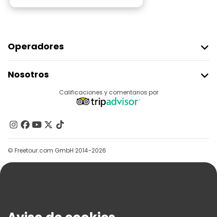
Operadores
Unirse A Freetour
Nosotros
Acceder Como Proveedor
Destinos
Calificaciones y comentarios por
Programa De Afiliados
Acerca De Nosotros
Contacto
Grupos
© Freetour.com GmbH 2014-2026
Ayuda
Blog
Prensa
Seguridad Y Privacidad