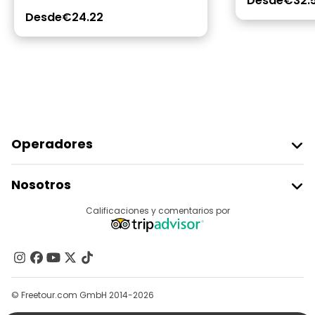
Desde
€32.
Desde
€24.22
Operadores
Unirse A Freetour
Nosotros
Acceder Como Proveedor
Destinos
Calificaciones y comentarios por
Programa De Afiliados
Acerca De Nosotros
Contacto
Grupos
© Freetour.com GmbH 2014-2026
Ayuda