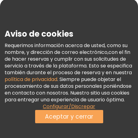
Blog
Prensa
Seguridad Y Privacidad
Aviso de cookies
Términos E Información Legal
Política De Cookies
Requerimos información acerca de usted, como su
nombre, y dirección de correo electrónico,con el fin
Freetour Premios
de hacer reservas y cumplir con sus solicitudes de
Programa De Fidelidad
servicio a través de la plataforma. Esto se especifica
también durante el proceso de reserva y en nuestra
política de privacidad
. Siempre puede objetar el
procesamiento de sus datos personales poniéndose
en contacto con nosotros. Nuestro sitio usa cookies
para entregar una experiencia de usuario óptima.
Configurar/Discrepar
Aceptar y cerrar