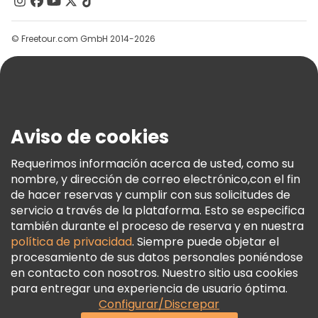
Contacto
Grupos
© Freetour.com GmbH 2014-2026
Ayuda
Blog
Prensa
Seguridad Y Privacidad
Aviso de cookies
Términos E Información Legal
Política De Cookies
Requerimos información acerca de usted, como su
nombre, y dirección de correo electrónico,con el fin
Freetour Premios
de hacer reservas y cumplir con sus solicitudes de
Programa De Fidelidad
servicio a través de la plataforma. Esto se especifica
también durante el proceso de reserva y en nuestra
política de privacidad
. Siempre puede objetar el
procesamiento de sus datos personales poniéndose
en contacto con nosotros. Nuestro sitio usa cookies
para entregar una experiencia de usuario óptima.
Configurar/Discrepar