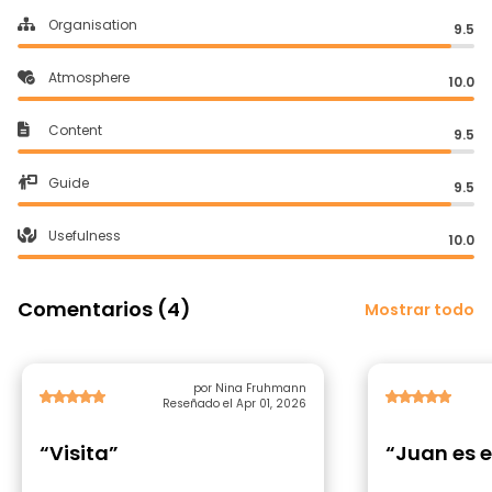
Organisation
9.5
Atmosphere
10.0
Content
9.5
Guide
9.5
Usefulness
10.0
Comentarios (4)
Mostrar todo
por Nina Fruhmann
Reseñado el Apr 01, 2026
“Visita”
“Juan es e