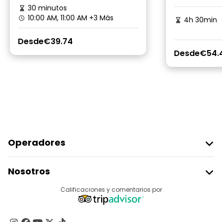
30 minutos
10:00 AM, 11:00 AM
+3 Más
4h 30min
Desde
€39.74
Desde
€54.
Operadores
Unirse A Freetour
Nosotros
Acceder Como Proveedor
Destinos
Calificaciones y comentarios por
Programa De Afiliados
Acerca De Nosotros