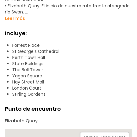
•⁠ ⁠Elizabeth Quay: El inicio de nuestra ruta frente al sagrado
río Swan.
•⁠ ⁠The Bell Tower: Una torre de cristal con campanas
Leer más
londinenses de 300 años.
•⁠ ⁠Stirling Gardens: Pasearemos entre estatuas de canguros
Incluye:
en el jardín más antiguo de la ciudad.
•⁠ ⁠Patrimonio Colonial: Admiraremos los State Buildings y el
Forrest Place
Ayuntamiento, construido por convictos con mensajes
St George's Cathedral
ocultos.
Perth Town Hall
•⁠ ⁠London Court: Un pasaje de estilo Tudor que te hará sentir
State Buildings
en la Inglaterra medieval.
The Bell Tower
•⁠ ⁠Yagan Square: Finalizamos en este símbolo de
Yagan Square
reconciliación y cultura aborigen.
Hay Street Mall
Logística:
London Court
Recorrido de 1,6 km, 100% accesible y con puntos de agua
Stirling Gardens
gratuitos. ¡Al terminar, podrás usar los buses CAT gratuitos
para moverte por el centro!
Punto de encuentro
Elizabeth Quay