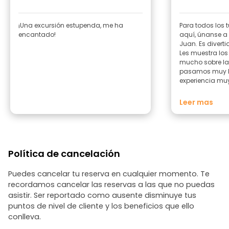
¡Una excursión estupenda, me ha
Para todos los t
encantado!
aquí, únanse a 
Juan. Es divert
Les muestra los
mucho sobre la h
pasamos muy b
experiencia muy
madre de Juan:
orgullosa de su
Leer mas
gran trabajo en
increíble. Tuvi
tenerlo como gu
Política de cancelación
Puedes cancelar tu reserva en cualquier momento. Te
recordamos cancelar las reservas a las que no puedas
asistir. Ser reportado como ausente disminuye tus
puntos de nivel de cliente y los beneficios que ello
conlleva.