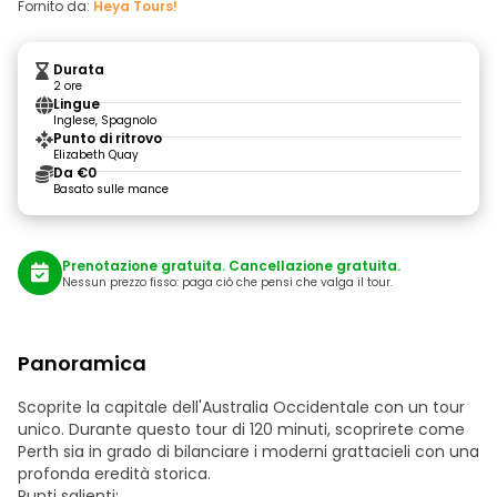
Fornito da:
Heya Tours!
Durata
2 ore
Lingue
Inglese, Spagnolo
Punto di ritrovo
Elizabeth Quay
Da €0
Basato sulle mance
Prenotazione gratuita. Cancellazione gratuita.
Nessun prezzo fisso: paga ciò che pensi che valga il tour.
Panoramica
Scoprite la capitale dell'Australia Occidentale con un tour
unico. Durante questo tour di 120 minuti, scoprirete come
Perth sia in grado di bilanciare i moderni grattacieli con una
profonda eredità storica.
Punti salienti: