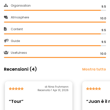
Organisation
9.5
Atmosphere
10.0
Content
9.5
Guide
9.5
Usefulness
10.0
Recensioni (4)
Mostra tutto
di Nina Fruhmann
Recensito l’ Apr 01, 2026
“Tour”
“Juan è il 