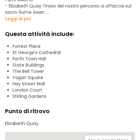
- Elizabeth Quay: l'inizio del nostro percorso si affaccia sul
sacro fiume Swan.
- La Bell Tower: una torre di vetro di 300 anni con campane
Leggi di più
londinesi.
- Stirling Gardens: passeggiate accanto a statue di canguri
Questa attività include:
nel giardino più antico della città.
- Patrimonio coloniale: ammirate gli edifici statali e il
Forrest Place
municipio, costruito dai detenuti con messaggi nascosti.
St George's Cathedral
- London Court: un passaggio in stile Tudor che vi farà
Perth Town Hall
sentire come nell'Inghilterra medievale.
State Buildings
- Yagan Square: terminiamo in questo simbolo della
The Bell Tower
riconciliazione e della cultura aborigena.
Yagan Square
Logistica:
Hay Street Mall
Una passeggiata di 1,6 km, accessibile al 100% e con punti
London Court
d'acqua gratuiti, potete utilizzare gli autobus CAT gratuiti
Stirling Gardens
per spostarvi in centro!
Punto di ritrovo
Elizabeth Quay