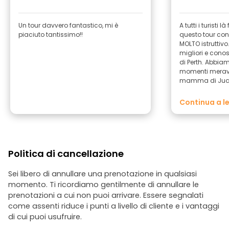
Un tour davvero fantastico, mi è
A tutti i turisti 
piaciuto tantissimo!!
questo tour con 
MOLTO istruttivo.
migliori e cono
di Perth. Abbia
momenti meravigl
mamma di Juan
orgogliosa di tu
ottimo lavoro so
Continua a l
È fantastico. Si
averlo come gui
Politica di cancellazione
Sei libero di annullare una prenotazione in qualsiasi
momento. Ti ricordiamo gentilmente di annullare le
prenotazioni a cui non puoi arrivare. Essere segnalati
come assenti riduce i punti a livello di cliente e i vantaggi
di cui puoi usufruire.