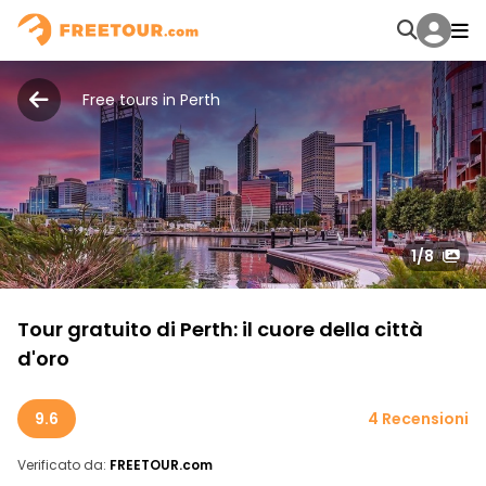
Free tours in Perth
1
/8
Tour gratuito di Perth: il cuore della città
d'oro
9.6
4 Recensioni
Verificato da:
FREETOUR.com