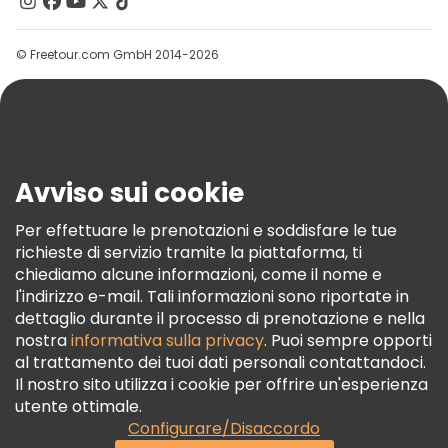
Contattaci
Gruppi
© Freetour.com GmbH 2014-2026
Aiuto
Blog
Stampa
Sicurezza E Privacy
Avviso sui cookie
Termini E Condizioni
Informativa Sui Cookie
Per effettuare le prenotazioni e soddisfare le tue
richieste di servizio tramite la piattaforma, ti
Freetour Premi
chiediamo alcune informazioni, come il nome e
Programma Di Fidelizzazione
l'indirizzo e-mail. Tali informazioni sono riportate in
dettaglio durante il processo di prenotazione e nella
nostra
informativa sulla privacy
. Puoi sempre opporti
al trattamento dei tuoi dati personali contattandoci.
Il nostro sito utilizza i cookie per offrire un'esperienza
utente ottimale.
Configurare/Disaccordo