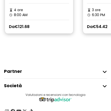
4 ore
3 ore
8:00 AM
6:30 PM
Da
€121.68
Da
€54.42
Partner
Iscriviti Al Freetour
Società
Accesso Del Fornitore
Destinazioni
Valutazioni e recensioni con tecnologia
Programma Di Affiliazione
Chi Siamo