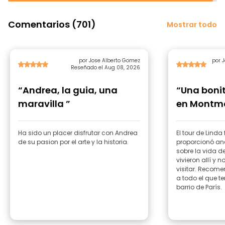
Comentarios (701)
Mostrar todo
por Jose Alberto Gomez
por 
Reseñado el Aug 08, 2026
“Andrea, la guia, una
“Una boni
maravilla ”
en Montma
Ha sido un placer disfrutar con Andrea
El tour de Linda
de su pasion por el arte y la historia.
proporcionó an
sobre la vida de
vivieron allí y 
visitar. Recome
a todo el que te
barrio de París.