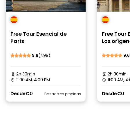
Free Tour Esencial de
Free Tour B
París
Los orígen
9.6
(499)
9.6
2h 30min
2h 30min
11:00 AM, 4:00 PM
11:00 AM, 4
Desde
€0
Desde
€0
Basado en propinas