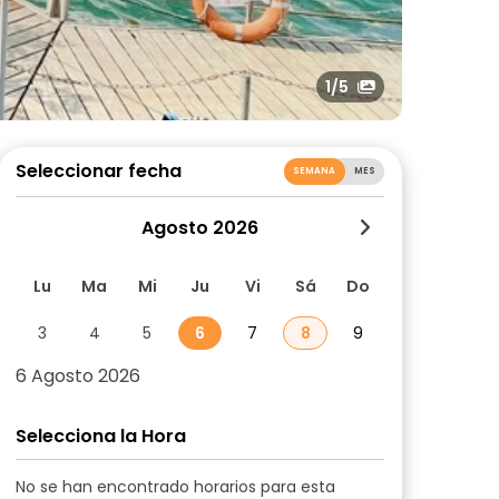
1
/5
Seleccionar fecha
SEMANA
MES
Agosto 2026
Lu
Ma
Mi
Ju
Vi
Sá
Do
3
4
5
6
7
8
9
6 Agosto 2026
Selecciona la Hora
No se han encontrado horarios para esta