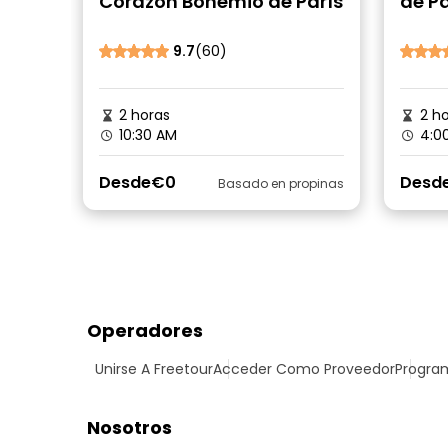
Corazón Bohemio de París
de Pa
9.7
(60)
2 horas
2 ho
10:30 AM
4:0
Desde
€0
Desd
Basado en propinas
Operadores
Unirse A Freetour
Acceder Como Proveedor
Program
Nosotros