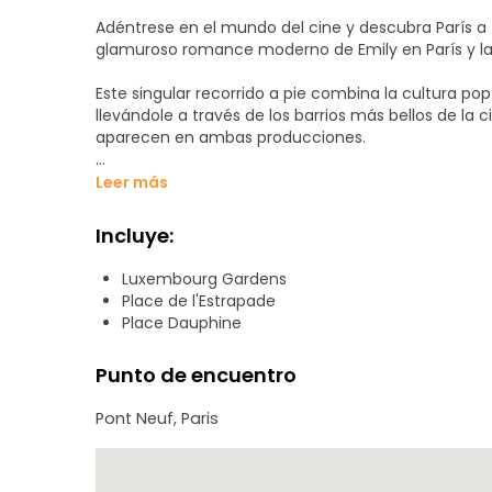
Adéntrese en el mundo del cine y descubra París a t
glamuroso romance moderno de Emily en París y la
Este singular recorrido a pie combina la cultura 
llevándole a través de los barrios más bellos de 
aparecen en ambas producciones.
Más que un simple recorrido cinematográfico, se tr
Leer más
real, donde la ficción se une a la historia y cada cal
Incluye:
Visita guiada cinematográfica (2,5 horas)? Descubr
Descubra las antiguas callejuelas que le transporta
Luxembourg Gardens
Place de l'Estrapade
Descubra la fascinante historia de París.En este tour 
Place Dauphine
ciudad. Descubra impresionantes edificios, plazas y or
Punto de encuentro
Pont Neuf, Paris