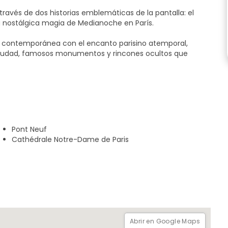
ravés de dos historias emblemáticas de la pantalla: el
 nostálgica magia de Medianoche en París.
pop contemporánea con el encanto parisino atemporal,
la ciudad, famosos monumentos y rincones ocultos que
ata de una experiencia elegante y envolvente del París
le cuenta una historia.
a la magia de Emily en París y Medianoche en París.
rán al encanto de la ciudad francesa.
Pont Neuf
Cathédrale Notre-Dame de Paris
de 2,5 horas, su guía le llevará por el centro histórico de la
illas en los que se desarrolla la historia de Francia.
Abrir en Google Maps