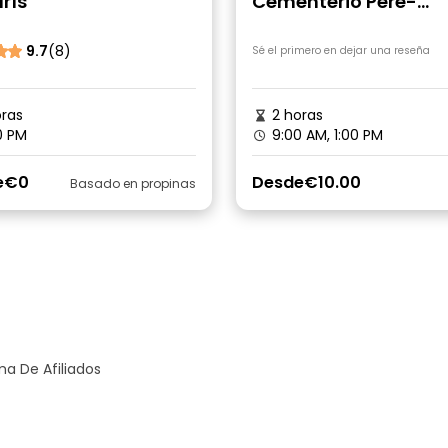
rís
Cementerio Pere-
Lachaise, París
9.7
(8)
Sé el primero en dejar una reseña
ras
2 horas
0 PM
9:00 AM, 1:00 PM
e
€0
Desde
€10.00
Basado en propinas
a De Afiliados