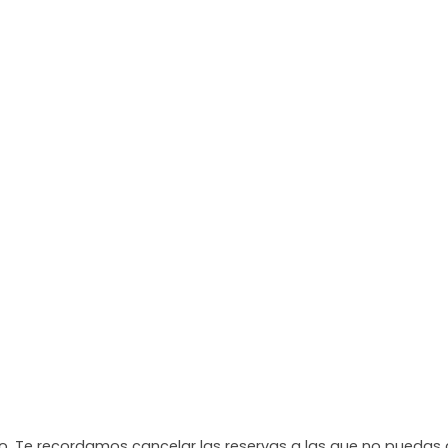
. Te recordamos cancelar las reservas a las que no puedas 