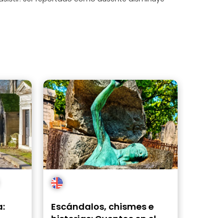
a:
Escándalos, chismes e