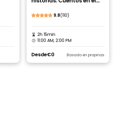
historias: Cuentos en el
cementerio de Père
Lachaise (visita guiada
9.8
(110)
gratuita)
2h 15min
11:00 AM, 2:00 PM
Desde
€0
Basado en propinas