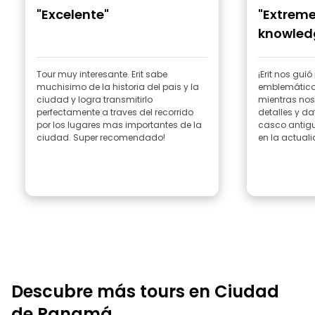
"Excelente"
"Extreme
knowled
guide!"
Tour muy interesante. Erit sabe
¡Erit nos gui
muchisimo de la historia del pais y la
emblemáticos
ciudad y logra transmitirlo
mientras no
perfectamente a traves del recorrido
detalles y da
por los lugares mas importantes de la
casco antig
ciudad. Super recomendado!
en la actualid
Descubre más tours en Ciudad
de Panamá