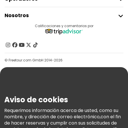
Free tours nocturnos a pie en Ciudad de Panamá
Unirse A Freetour
Nosotros
Tours en bicicleta en Ciudad de Panamá
Acceder Como Proveedor
Destinos
Calificaciones y comentarios por
Free tours cerca France Square
Programa De Afiliados
Acerca De Nosotros
Free tours cerca Plaza Herrera
Contacto
Free tours cerca Church of the Mercy
Grupos
© Freetour.com GmbH 2014-2026
Ayuda
Blog
Prensa
Seguridad Y Privacidad
Aviso de cookies
Términos E Información Legal
Política De Cookies
Requerimos información acerca de usted, como su
nombre, y dirección de correo electrónico,con el fin
Freetour Premios
de hacer reservas y cumplir con sus solicitudes de
Programa De Fidelidad