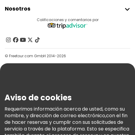
Unirse A Freetour
Nosotros
Acceder Como Proveedor
Destinos
Calificaciones y comentarios por
Programa De Afiliados
Acerca De Nosotros
Contacto
Grupos
© Freetour.com GmbH 2014-2026
Ayuda
Blog
Prensa
Seguridad Y Privacidad
Aviso de cookies
Términos E Información Legal
Política De Cookies
Requerimos información acerca de usted, como su
nombre, y dirección de correo electrónico,con el fin
Freetour Premios
de hacer reservas y cumplir con sus solicitudes de
Programa De Fidelidad
servicio a través de la plataforma. Esto se especifica