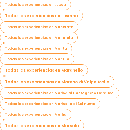
Todas las experiencias en Lucca
Todas las experiencias en Luserna
Todas las experiencias en Macerata
Todas las experiencias en Manarola
Todas las experiencias en Manta
Todas las experiencias en Mantua
Todas las experiencias en Maranello
Todas las experiencias en Marano di Valpolicella
Todas las experiencias en Marina di Castagneto Carducci
Todas las experiencias en Marinella di Selinunte
Todas las experiencias en Marlia
Todas las experiencias en Marsala