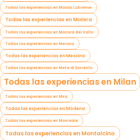
Todas las experiencias en Massa Lubrense
Todas las experiencias en Matera
Todas las experiencias en Mazara del Vallo
Todas las experiencias en Merano
Todas las experiencias en Messina
Todas las experiencias en Meta di Sorrento
Todas las experiencias en Milan
Todas las experiencias en Mira
Todas las experiencias en Módena
Todas las experiencias en Monreale
Todas las experiencias en Montalcino