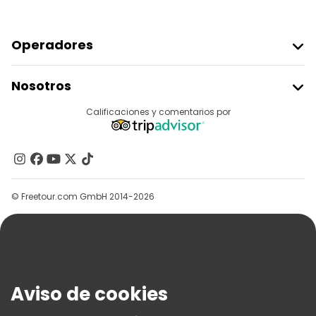
Operadores
Unirse A Freetour
Nosotros
Acceder Como Proveedor
Destinos
Calificaciones y comentarios por
Programa De Afiliados
Acerca De Nosotros
Contacto
Grupos
© Freetour.com GmbH 2014-2026
Ayuda
Blog
Prensa
Seguridad Y Privacidad
Aviso de cookies
Términos E Información Legal