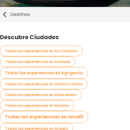
Destinos
Descubre Ciudades
Todas las experiencias en Aci Castello
Todas las experiencias en Acireale
Todas las experiencias en Agrigento
Todas las experiencias en Albano Laziale
Todas las experiencias en Alberobello
Todas las experiencias en Alcamo
Todas las experiencias en Amalfi
Todas las experiencias en Anagni