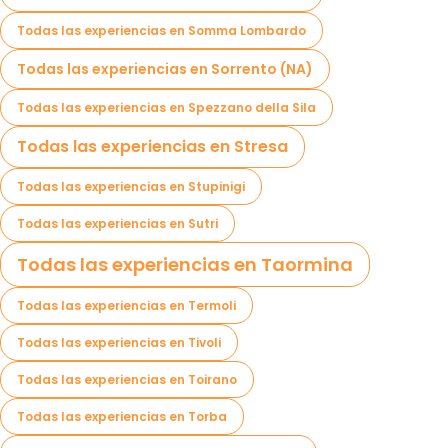
Todas las experiencias en Somma Lombardo
Todas las experiencias en Sorrento (NA)
Todas las experiencias en Spezzano della Sila
Todas las experiencias en Stresa
Todas las experiencias en Stupinigi
Todas las experiencias en Sutri
Todas las experiencias en Taormina
Todas las experiencias en Termoli
Todas las experiencias en Tivoli
Todas las experiencias en Toirano
Todas las experiencias en Torba