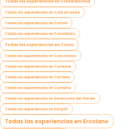
Todas las experiencias en Civitavecchia
Todas las experiencias en Colà di Lazise
Todas las experiencias en Collodi
Todas las experiencias en Colombaro
Todas las experiencias en Como
Todas las experiencias en Concorezzo
Todas las experiencias en Corleone
Todas las experiencias en Cortona
Todas las experiencias en Cumiana
Todas las experiencias en Desenzano del Garda
Todas las experiencias en Dorgali
Todas las experiencias en Ercolano