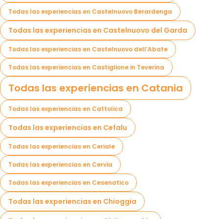
Todas las experiencias en Castelnuovo Berardenga
Todas las experiencias en Castelnuovo del Garda
Todas las experiencias en Castelnuovo dell’Abate
Todas las experiencias en Castiglione in Teverina
Todas las experiencias en Catania
Todas las experiencias en Cattolica
Todas las experiencias en Cefalu
Todas las experiencias en Ceriale
Todas las experiencias en Cervia
Todas las experiencias en Cesenatico
Todas las experiencias en Chioggia