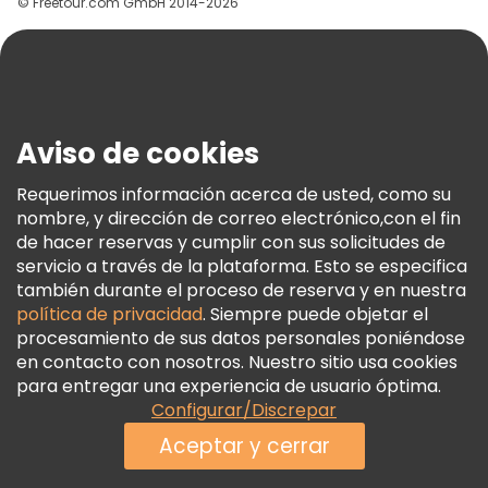
© Freetour.com GmbH 2014-2026
Ayuda
Blog
Prensa
Seguridad Y Privacidad
Aviso de cookies
Términos E Información Legal
Política De Cookies
Requerimos información acerca de usted, como su
nombre, y dirección de correo electrónico,con el fin
Freetour Premios
de hacer reservas y cumplir con sus solicitudes de
Programa De Fidelidad
servicio a través de la plataforma. Esto se especifica
también durante el proceso de reserva y en nuestra
política de privacidad
. Siempre puede objetar el
procesamiento de sus datos personales poniéndose
en contacto con nosotros. Nuestro sitio usa cookies
para entregar una experiencia de usuario óptima.
Configurar/Discrepar
Aceptar y cerrar