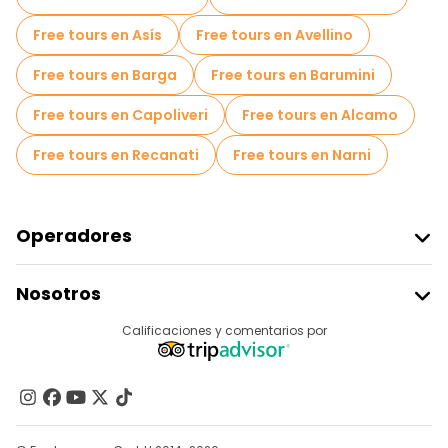
Free tours en Asís
Free tours en Avellino
Free tours en Barga
Free tours en Barumini
Free tours en Capoliveri
Free tours en Alcamo
Free tours en Recanati
Free tours en Narni
Operadores
Unirse A Freetour
Nosotros
Acceder Como Proveedor
Destinos
Calificaciones y comentarios por
Programa De Afiliados
Acerca De Nosotros
Contacto
Grupos