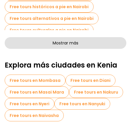
Free tours históricos a pie en Nairobi
Free tours alternativos a pie en Nairobi
Free tours culturales a pie en Nairobi
Free tours de arte a pie en Nairobi
Mostrar más
Free tours a pie para familias en Nairobi
Explora más ciudades en Kenia
Actividades deportivas en Nairobi
Tours fotográficos en Nairobi
Free tours en Mombasa
Free tours en Diani
Cruceros en Nairobi
Museos en Nairobi
Free tours en Masai Mara
Free tours en Nakuru
Free tour por el casco antiguo en Nairobi
Free tours en Nyeri
Free tours en Nanyuki
Tours para grupos pequeños en Nairobi
Free tours en Naivasha
Tours mercados en Nairobi