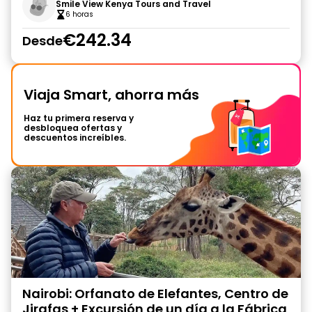
Smile View Kenya Tours and Travel
6 horas
€242.34
Desde
Viaja Smart, ahorra más
Haz tu primera reserva y
desbloquea ofertas y
descuentos increíbles.
Nairobi: Orfanato de Elefantes, Centro de
Jirafas + Excursión de un día a la Fábrica