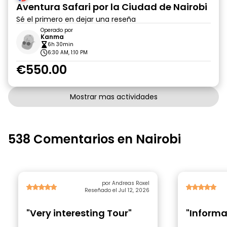
Aventura Safari por la Ciudad de Nairobi
Sé el primero en dejar una reseña
Operado por
Kanma
6h 30min
6:30 AM, 1:10 PM
€550.00
Mostrar mas actividades
538 Comentarios en Nairobi
por Andreas Roxel
Reseñado el Jul 12, 2026
"Very interesting Tour"
"Informa