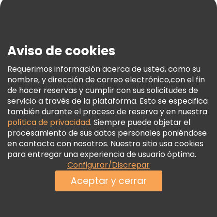
Blog
Prensa
Seguridad Y Privacidad
Aviso de cookies
Términos E Información Legal
Política De Cookies
Requerimos información acerca de usted, como su
nombre, y dirección de correo electrónico,con el fin
Freetour Premios
de hacer reservas y cumplir con sus solicitudes de
Programa De Fidelidad
servicio a través de la plataforma. Esto se especifica
también durante el proceso de reserva y en nuestra
política de privacidad
. Siempre puede objetar el
procesamiento de sus datos personales poniéndose
en contacto con nosotros. Nuestro sitio usa cookies
para entregar una experiencia de usuario óptima.
Configurar/Discrepar
Aceptar y cerrar