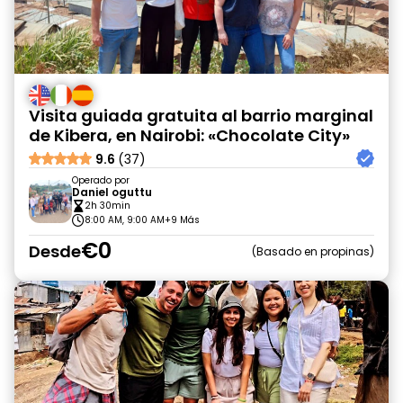
Visita guiada gratuita al barrio marginal
de Kibera, en Nairobi: «Chocolate City»
9.6
(37)
Operado por
Daniel oguttu
2h 30min
8:00 AM, 9:00 AM
+9 Más
€0
Desde
Basado en propinas