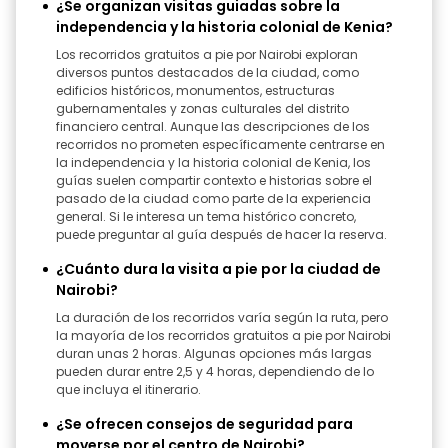
¿Se organizan visitas guiadas sobre la
independencia y la historia colonial de Kenia?
Los recorridos gratuitos a pie por Nairobi exploran
diversos puntos destacados de la ciudad, como
edificios históricos, monumentos, estructuras
gubernamentales y zonas culturales del distrito
financiero central. Aunque las descripciones de los
recorridos no prometen específicamente centrarse en
la independencia y la historia colonial de Kenia, los
guías suelen compartir contexto e historias sobre el
pasado de la ciudad como parte de la experiencia
general. Si le interesa un tema histórico concreto,
puede preguntar al guía después de hacer la reserva.
¿Cuánto dura la visita a pie por la ciudad de
Nairobi?
La duración de los recorridos varía según la ruta, pero
la mayoría de los recorridos gratuitos a pie por Nairobi
duran unas 2 horas. Algunas opciones más largas
pueden durar entre 2,5 y 4 horas, dependiendo de lo
que incluya el itinerario.
¿Se ofrecen consejos de seguridad para
moverse por el centro de Nairobi?