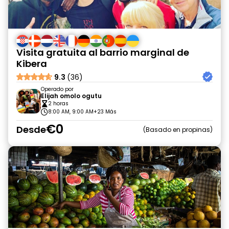
Visita gratuita al barrio marginal de
Kibera
9.3
(36)
Operado por
Elijah omolo ogutu
2 horas
8:00 AM, 9:00 AM
+23 Más
€0
Desde
Basado en propinas