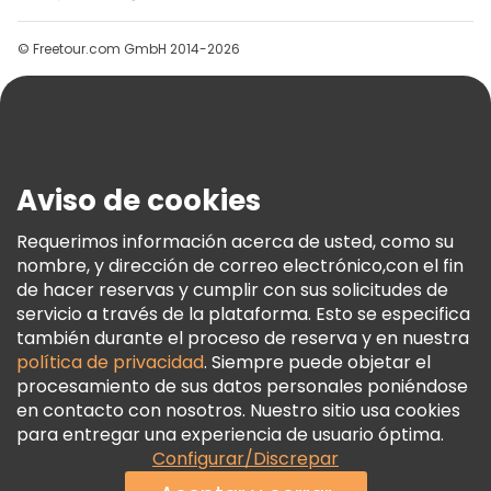
Grupos
© Freetour.com GmbH 2014-2026
Ayuda
Blog
Prensa
Seguridad Y Privacidad
Aviso de cookies
Términos E Información Legal
Política De Cookies
Requerimos información acerca de usted, como su
nombre, y dirección de correo electrónico,con el fin
Freetour Premios
de hacer reservas y cumplir con sus solicitudes de
Programa De Fidelidad
servicio a través de la plataforma. Esto se especifica
también durante el proceso de reserva y en nuestra
política de privacidad
. Siempre puede objetar el
procesamiento de sus datos personales poniéndose
en contacto con nosotros. Nuestro sitio usa cookies
para entregar una experiencia de usuario óptima.
Configurar/Discrepar