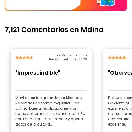
7,121 Comentarios en Mdina
por Marina Locutura
Reseñado el Jul 21, 2026
"Imprescindible"
"Otra ve
Mayka nos fue guiando por Medina y
De nuevo hem
Rabat de una forma exquisita. Con
Excelente guí
calma, buenas explicaciones y un
experiencia d
toque de humor siempre necesario. Se
con sus ame
nota que le gusta su trabajo y aporta
comentarios. Por segunda vez 
datos de la cultura...
excelente....