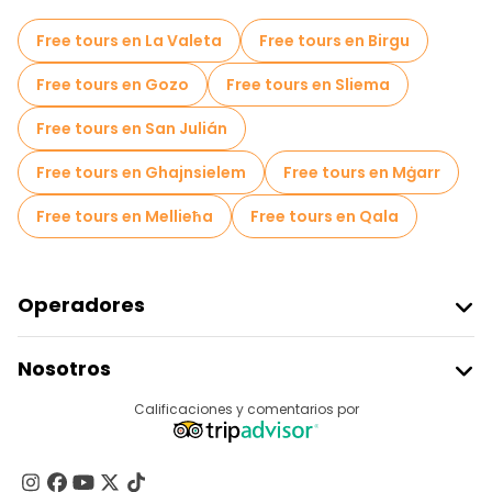
Free tours cerca Mdina Gate
Free tours en La Valeta
Free tours en Birgu
Free tours en Gozo
Free tours en Sliema
Free tours en San Julián
Free tours en Ghajnsielem
Free tours en Mġarr
Free tours en Mellieħa
Free tours en Qala
Operadores
Unirse A Freetour
Nosotros
Acceder Como Proveedor
Destinos
Calificaciones y comentarios por
Programa De Afiliados
Acerca De Nosotros
Contacto