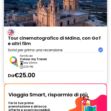
Tour cinematografico di Mdina, con GoT
e altri film
Scrivi per primo una recensione
Fornito da
Colour my Travel
1ora 30min
2:30 PM
€25.00
Da
Viaggia Smart, risparmia di più
Fai la tua prima
prenotazione e sblocca
offerte e sconti incredibili.