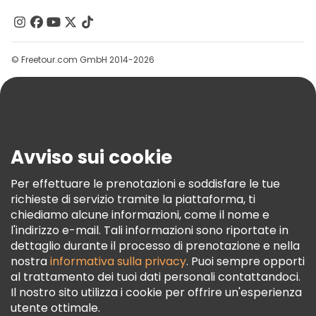
Contattaci
Gruppi
© Freetour.com GmbH 2014-2026
Aiuto
Blog
Stampa
Sicurezza E Privacy
Avviso sui cookie
Termini E Condizioni
Informativa Sui Cookie
Per effettuare le prenotazioni e soddisfare le tue
richieste di servizio tramite la piattaforma, ti
Freetour Premi
chiediamo alcune informazioni, come il nome e
Programma Di Fidelizzazione
l'indirizzo e-mail. Tali informazioni sono riportate in
dettaglio durante il processo di prenotazione e nella
nostra
informativa sulla privacy
. Puoi sempre opporti
al trattamento dei tuoi dati personali contattandoci.
Il nostro sito utilizza i cookie per offrire un'esperienza
utente ottimale.