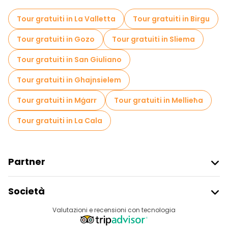
Tour gratuiti nelle vicinanze Mdina Gate
Tour gratuiti in La Valletta
Tour gratuiti in Birgu
Tour gratuiti in Gozo
Tour gratuiti in Sliema
Tour gratuiti in San Giuliano
Tour gratuiti in Ghajnsielem
Tour gratuiti in Mġarr
Tour gratuiti in Mellieħa
Tour gratuiti in La Cala
Partner
Iscriviti Al Freetour
Società
Accesso Del Fornitore
Destinazioni
Valutazioni e recensioni con tecnologia
Programma Di Affiliazione
Chi Siamo