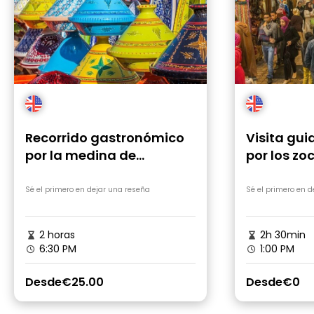
Recorrido gastronómico
Visita gui
por la medina de
por los zo
Marrakech con
Marrakech
degustaciones locales
inteligent
Sé el primero en dejar una reseña
Sé el primero en 
local
2 horas
2h 30min
6:30 PM
1:00 PM
Desde
€25.00
Desde
€0