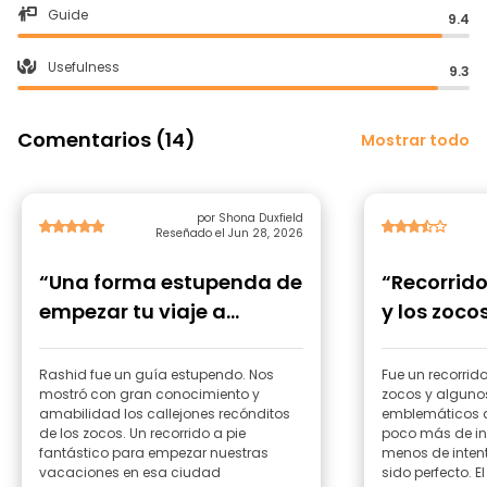
Guide
9.4
Usefulness
9.3
Comentarios (14)
Mostrar todo
por Shona Duxfield
Reseñado el Jun 28, 2026
“Una forma estupenda de
“Recorrido
empezar tu viaje a
y los zoco
Marrakech”
Rashid fue un guía estupendo. Nos
Fue un recorrid
mostró con gran conocimiento y
zocos y alguno
amabilidad los callejones recónditos
emblemáticos d
de los zocos. Un recorrido a pie
poco más de in
fantástico para empezar nuestras
menos de intent
vacaciones en esa ciudad
sido perfecto. E