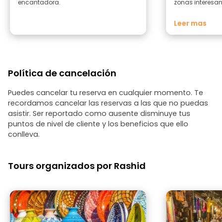
encantadora.
zonas interesan
pero la informa
se podía haber 
Leer mas
que hay junto a 
primera visita a
es perfecto :)
Política de cancelación
Puedes cancelar tu reserva en cualquier momento. Te
recordamos cancelar las reservas a las que no puedas
asistir. Ser reportado como ausente disminuye tus
puntos de nivel de cliente y los beneficios que ello
conlleva.
Tours organizados por Rashid