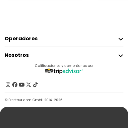
Operadores
Unirse A Freetour
Nosotros
Acceder Como Proveedor
Destinos
Calificaciones y comentarios por
Programa De Afiliados
Acerca De Nosotros
Contacto
Grupos
© Freetour.com GmbH 2014-2026
Ayuda
Blog
Prensa