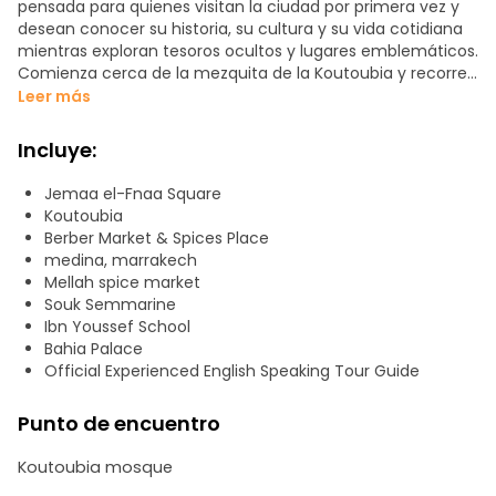
pensada para quienes visitan la ciudad por primera vez y
desean conocer su historia, su cultura y su vida cotidiana
mientras exploran tesoros ocultos y lugares emblemáticos.
Comienza cerca de la mezquita de la Koutoubia y recorre
los zocos, incluidos los mercados del cuero y de los
Leer más
tintoreros. Pasa por la madraza de Ben Youssef y el Jardín
Secreto (visitas opcionales al interior). Disfruta de una
Incluye:
parada de 15 minutos en una cooperativa local certificada
para aprender sobre las especias marroquíes y el aceite de
Jemaa el-Fnaa Square
argán. Continúa por las animadas calles de la medina y
Koutoubia
termina en la plaza Jemaa el-Fna.
Berber Market & Spices Place
medina, marrakech
Mellah spice market
Souk Semmarine
Ibn Youssef School
Bahia Palace
Official Experienced English Speaking Tour Guide
Punto de encuentro
Koutoubia mosque