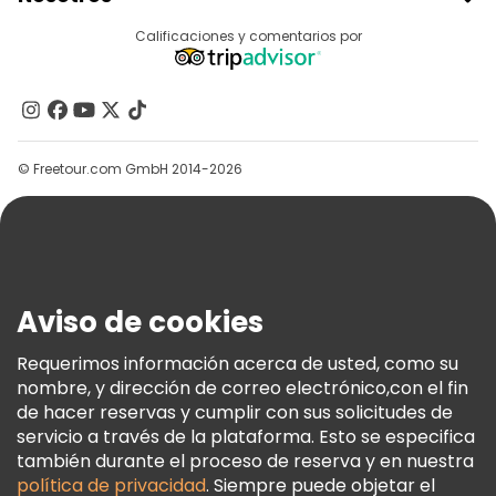
Acceder Como Proveedor
Destinos
Calificaciones y comentarios por
Programa De Afiliados
Acerca De Nosotros
Contacto
Grupos
© Freetour.com GmbH 2014-2026
Ayuda
Blog
Prensa
Seguridad Y Privacidad
Aviso de cookies
Términos E Información Legal
Política De Cookies
Requerimos información acerca de usted, como su
nombre, y dirección de correo electrónico,con el fin
Freetour Premios
de hacer reservas y cumplir con sus solicitudes de
Programa De Fidelidad
servicio a través de la plataforma. Esto se especifica
también durante el proceso de reserva y en nuestra
política de privacidad
. Siempre puede objetar el