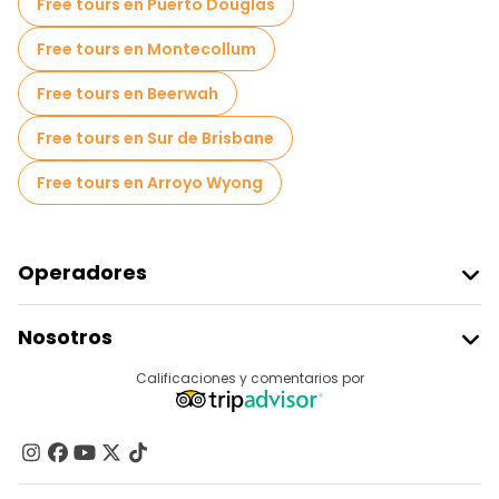
Free tours en Puerto Douglas
Free tours en Montecollum
Free tours en Beerwah
Free tours en Sur de Brisbane
Free tours en Arroyo Wyong
Operadores
Unirse A Freetour
Nosotros
Acceder Como Proveedor
Destinos
Calificaciones y comentarios por
Programa De Afiliados
Acerca De Nosotros
Contacto
Grupos