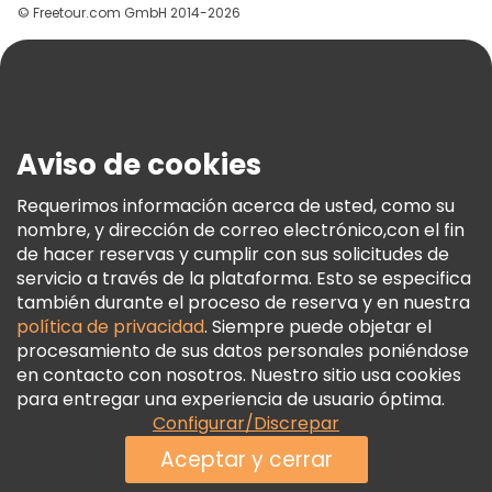
© Freetour.com GmbH 2014-2026
Ayuda
Blog
Prensa
Seguridad Y Privacidad
Aviso de cookies
Términos E Información Legal
Política De Cookies
Requerimos información acerca de usted, como su
nombre, y dirección de correo electrónico,con el fin
Freetour Premios
de hacer reservas y cumplir con sus solicitudes de
Programa De Fidelidad
servicio a través de la plataforma. Esto se especifica
también durante el proceso de reserva y en nuestra
política de privacidad
. Siempre puede objetar el
procesamiento de sus datos personales poniéndose
en contacto con nosotros. Nuestro sitio usa cookies
para entregar una experiencia de usuario óptima.
Configurar/Discrepar
Aceptar y cerrar