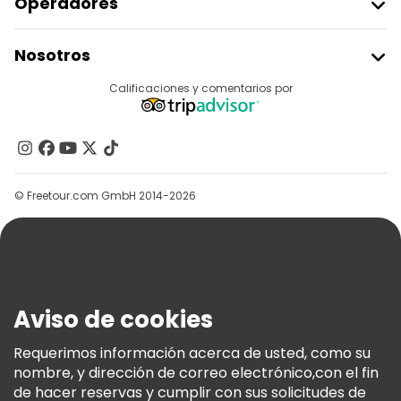
Operadores
Unirse A Freetour
Nosotros
Acceder Como Proveedor
Destinos
Calificaciones y comentarios por
Programa De Afiliados
Acerca De Nosotros
Contacto
Grupos
© Freetour.com GmbH 2014-2026
Ayuda
Blog
Prensa
Seguridad Y Privacidad
Aviso de cookies
Términos E Información Legal
Política De Cookies
Requerimos información acerca de usted, como su
nombre, y dirección de correo electrónico,con el fin
Freetour Premios
de hacer reservas y cumplir con sus solicitudes de