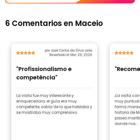
6 Comentarios en Maceio
por José Carlos da Silva Leite
Reseñado el Mar 29, 2026
"Profissionalismo e
"Recome
competência"
La visita fue muy interesante y
¡La visita con
enriquecedora; el guía era muy
muy puntual y
competente, sabía de lo que hablaba y
forma maravi
se mostraba muy comprensivo.
historia de 
paseo maríti
donde nos...