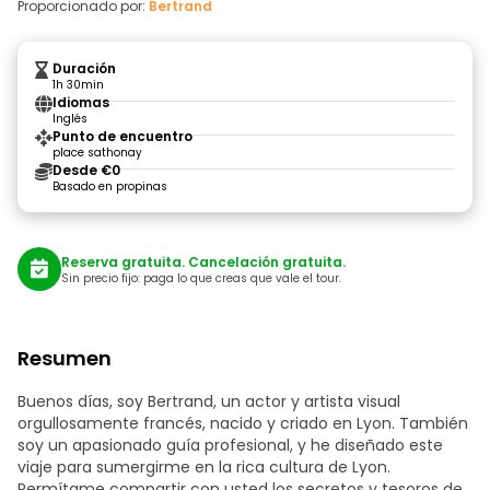
Proporcionado por:
Bertrand
Duración
1h 30min
Idiomas
Inglés
Punto de encuentro
place sathonay
Desde €0
Basado en propinas
Reserva gratuita. Cancelación gratuita.
Sin precio fijo: paga lo que creas que vale el tour.
Resumen
Buenos días, soy Bertrand, un actor y artista visual
orgullosamente francés, nacido y criado en Lyon. También
soy un apasionado guía profesional, y he diseñado este
viaje para sumergirme en la rica cultura de Lyon.
Permítame compartir con usted los secretos y tesoros de