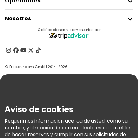
Operadores
Unirse A Freetour
Nosotros
Acceder Como Proveedor
Destinos
Calificaciones y comentarios por
Programa De Afiliados
Acerca De Nosotros
Contacto
Grupos
© Freetour.com GmbH 2014-2026
Ayuda
Blog
Prensa
Seguridad Y Privacidad
Aviso de cookies
Términos E Información Legal
Política De Cookies
Requerimos información acerca de usted, como su
nombre, y dirección de correo electrónico,con el fin
Freetour Premios
de hacer reservas y cumplir con sus solicitudes de