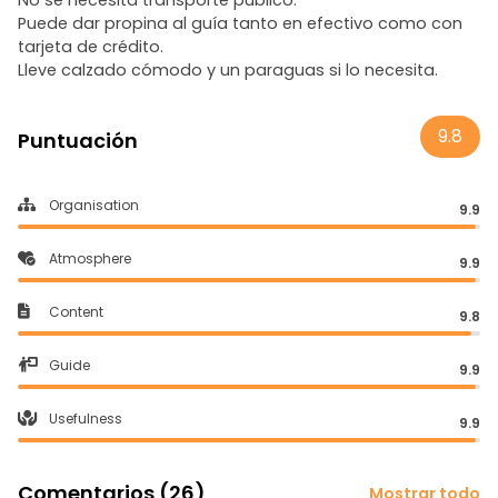
No se necesita transporte público.
Puede dar propina al guía tanto en efectivo como con
tarjeta de crédito.
Lleve calzado cómodo y un paraguas si lo necesita.
9.8
Puntuación
Organisation
9.9
Atmosphere
9.9
Content
9.8
Guide
9.9
Usefulness
9.9
Comentarios (26)
Mostrar todo