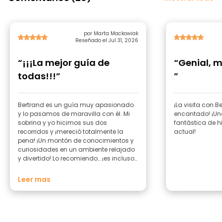
por Marta Mackowiak
Reseñado el Jul 31, 2026
“¡¡¡La mejor guía de
“Genial, 
todas!!!”
”
Bertrand es un guía muy apasionado
¡La visita con 
y lo pasamos de maravilla con él. Mi
encantado! ¡U
sobrina y yo hicimos sus dos
fantástica de hi
recorridos y ¡mereció totalmente la
actual!
pena! ¡Un montón de conocimientos y
curiosidades en un ambiente relajado
y divertido! Lo recomiendo… ¡es incluso
imprescindible, y no solo para quienes
visitan la ciudad por primera vez!
Leer mas
¡Gracias, Bertrand!! ????????????