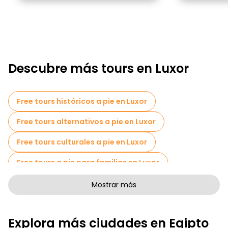
Descubre más tours en Luxor
Free tours históricos a pie en Luxor
Free tours alternativos a pie en Luxor
Free tours culturales a pie en Luxor
Free tours a pie para familias en Luxor
Actividades deportivas en Luxor
Mostrar más
Tickets de entrada en Luxor
Cruceros en Luxor
Explora más ciudades en Egipto
Museos en Luxor