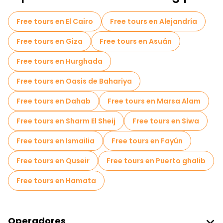
Tours de degustación locales en Luxor
Free tours en El Cairo
Free tours en Alejandría
Free tours de un día en Luxor
Free tours en Giza
Free tours en Asuán
Free tours nocturnos a pie en Luxor
Free tours en Hurghada
Tours en bicicleta en Luxor
Free tours en Oasis de Bahariya
Tours gastronómicos en Luxor
Free tours en Dahab
Free tours en Marsa Alam
Free tours cerca Valley of the Kings
Free tours en Sharm El Sheij
Free tours en Siwa
Free tours cerca Mortuary Temple of Hatshepsut
Free tours en Ismailia
Free tours en Fayún
Free tours cerca Karnak
Free tours en Quseir
Free tours en Puerto ghalib
Free tours en Hamata
Operadores