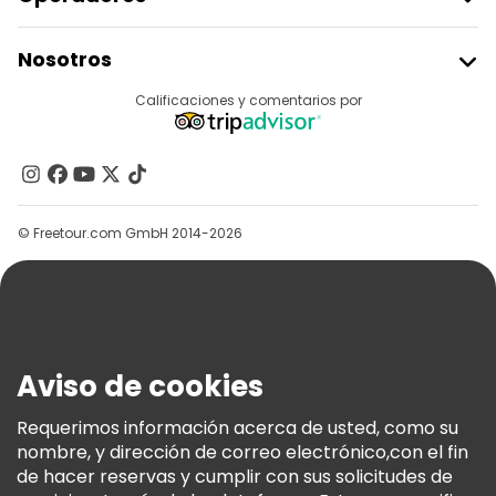
Unirse A Freetour
Nosotros
Acceder Como Proveedor
Destinos
Calificaciones y comentarios por
Programa De Afiliados
Acerca De Nosotros
Contacto
Grupos
© Freetour.com GmbH 2014-2026
Ayuda
Blog
Prensa
Seguridad Y Privacidad
Aviso de cookies
Términos E Información Legal
Política De Cookies
Requerimos información acerca de usted, como su
nombre, y dirección de correo electrónico,con el fin
Freetour Premios
de hacer reservas y cumplir con sus solicitudes de
Programa De Fidelidad