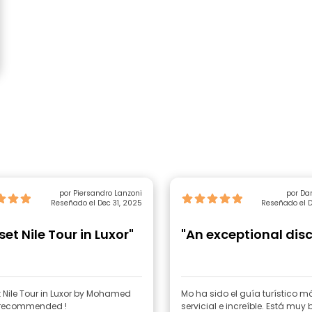
por Piersandro Lanzoni
por Dan
Reseñado el Dec 31, 2025
Reseñado el D
et Nile Tour in Luxor"
"An exceptional dis
 Nile Tour in Luxor by Mohamed
Mo ha sido el guía turístico m
 recommended !
servicial e increíble. Está muy 