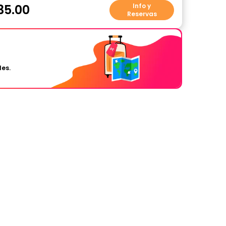
35.00
Info y
Reservas
les.