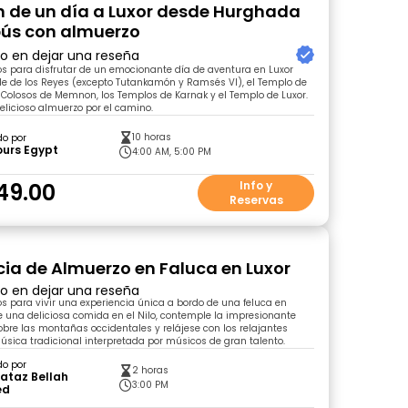
n de un día a Luxor desde Hurghada
ús con almuerzo
ro en dejar una reseña
s para disfrutar de un emocionante día de aventura en Luxor
le de los Reyes (excepto Tutankamón y Ramsés VI), el Templo de
 Colosos de Memnon, los Templos de Karnak y el Templo de Luxor.
delicioso almuerzo por el camino.
10 horas
do por
ours Egypt
4:00 AM, 5:00 PM
49.00
Info y
Reservas
cia de Almuerzo en Faluca en Luxor
ro en dejar una reseña
s para vivir una experiencia única a bordo de una feluca en
de una deliciosa comida en el Nilo, contemple la impresionante
obre las montañas occidentales y relájese con los relajantes
úsica tradicional interpretada por músicos de gran talento.
do por
2 horas
ataz Bellah
3:00 PM
ed