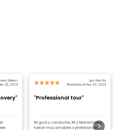
iela Delerci
por Alex Ho
ec 23, 2024
Reseñado el Nov 30, 2024
covery"
"Professional tour"
"E
ás
Mi guía y conductor, Ali y Mohammed,
Mo e
bien
fueron muy amables y profesionales.
grac