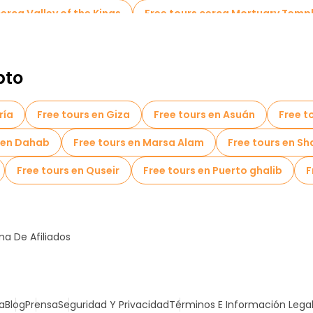
cerca Valley of the Kings
Free tours cerca Mortuary Temp
pto
ría
Free tours en Giza
Free tours en Asuán
Free t
s en Dahab
Free tours en Marsa Alam
Free tours en Sha
Free tours en Quseir
Free tours en Puerto ghalib
F
a De Afiliados
a
Blog
Prensa
Seguridad Y Privacidad
Términos E Información Lega