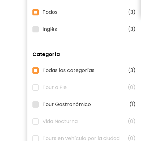
Todos
(3)
Inglés
(3)
Categoría
Todas las categorías
(3)
Tour a Pie
(0)
Tour Gastronómico
(1)
Vida Nocturna
(0)
Tours en vehículo por la ciudad
(0)