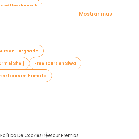
le of Hatshepsut
Mostrar más
ours en Hurghada
rm El Sheij
Free tours en Siwa
ree tours en Hamata
l
Política De Cookies
Freetour Premios