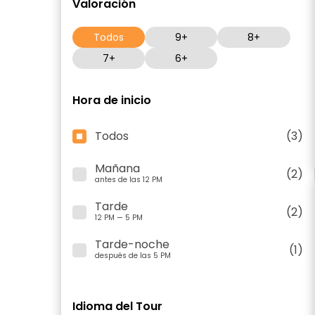
Valoración
Todos
9+
8+
7+
6+
Hora de inicio
Todos
(3)
Mañana
(2)
antes de las 12 PM
Tarde
(2)
12 PM — 5 PM
Tarde-noche
(1)
después de las 5 PM
Idioma del Tour