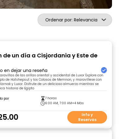
Ordenar por: Relevancia
n de un día a Cisjordania y Este de
ro en dejar una reseña
avillas de las orillas oriental y occidental de Luxor Explore con
plo de Hatshepsut y los Colosos de Memnon, y maravíllese con
Karnak y Luxor. Disfrute de un delicioso almuerzo mientras se
ica historia de Egipto
7 horas
do por
6:00 AM, 7:00 AM
+4 Más
25.00
Info y
Reservas