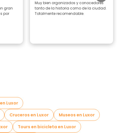
Muy bien organizados y conocedores
deta
un gran
tanto de la historia como de la ciudad.
ás por
Totalmente recomendable.
 en Luxor
Cruceros en Luxor
Museos en Luxor
uxor
Tours en bicicleta en Luxor