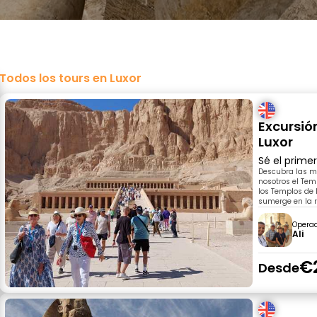
Todos los tours en Luxor
Excursió
Luxor
Sé el prime
Descubra las mar
nosotros el Tem
los Templos de 
sumerge en la r
Opera
Ali
€
Desde