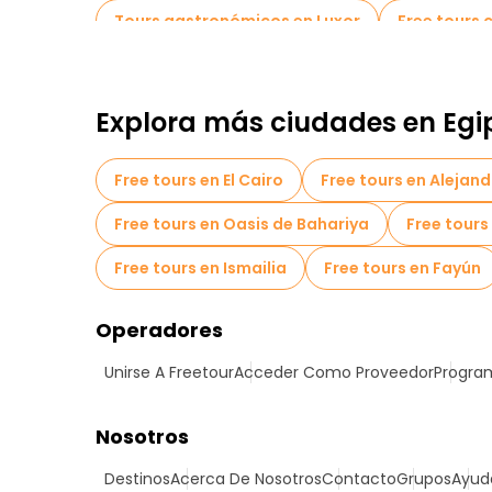
Tours gastronómicos en Luxor
Free tours 
Free tours cerca Colossi of Memnon
Explora más ciudades en Egi
Free tours en El Cairo
Free tours en Alejand
Free tours en Oasis de Bahariya
Free tour
Free tours en Ismailia
Free tours en Fayún
Operadores
Unirse A Freetour
Acceder Como Proveedor
Program
Nosotros
Destinos
Acerca De Nosotros
Contacto
Grupos
Ayud