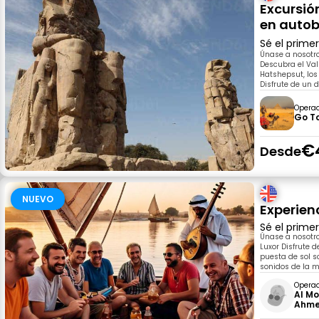
Excursió
en autob
Sé el prime
Únase a nosotro
Descubra el Val
Hatshepsut, los
Disfrute de un 
Opera
Go T
€
Desde
NUEVO
Experien
Sé el prime
Únase a nosotro
Luxor Disfrute 
puesta de sol s
sonidos de la m
Opera
Al Mo
Ahm