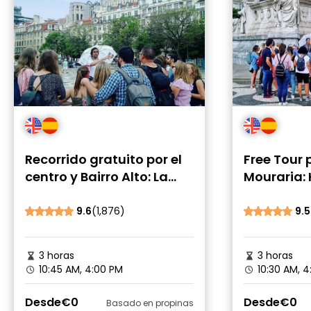
Recorrido gratuito por el
Free Tour 
centro y Bairro Alto: La
Mouraria: 
historia frente a los
Actualida
hechos modernos
9.6
(1,876)
9.5
3 horas
3 horas
10:45 AM, 4:00 PM
10:30 AM, 4
Desde
€0
Desde
€0
Basado en propinas