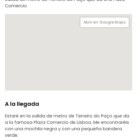
- Cadeia do Aljube
Comercio
- Rua Augusta
- Rossio
- Rua Capelo
Abrir en Google Maps
- Largo do Carmo (fin del tour)
A la llegada
Estaré en la salida de metro de Terreiro do Paço que da
a la famosa Plaza Comercio de Lisboa. Me encontraréis
con una mochila negra y con una pequeña bandera
verde.