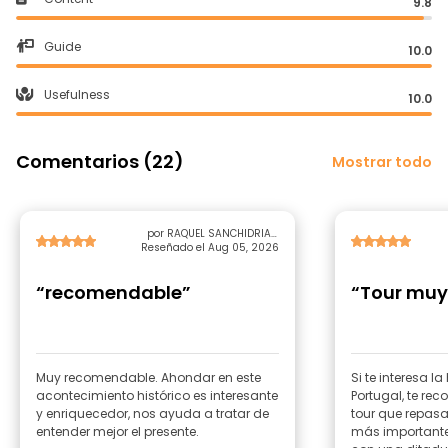
9.8
Guide
10.0
Usefulness
10.0
Comentarios (22)
Mostrar todo
por RAQUEL SANCHIDRIAN
Reseñado el Aug 05, 2026
MONTOYA
“recomendable”
“Tour muy
Muy recomendable. Ahondar en este
Si te interesa la
acontecimiento histórico es interesante
Portugal, te r
y enriquecedor, nos ayuda a tratar de
tour que repasa
entender mejor el presente.
más importante