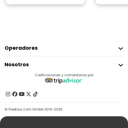
Operadores
Unirse A Freetour
Nosotros
Acceder Como Proveedor
Destinos
Calificaciones y comentarios por
Programa De Afiliados
Acerca De Nosotros
Contacto
Grupos
© Freetour.com GmbH 2014-2026
Ayuda
Blog