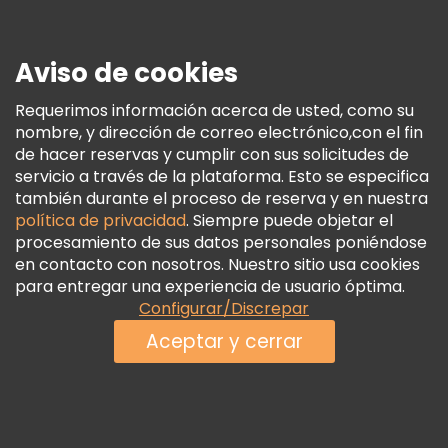
Prensa
Seguridad Y Privacidad
Aviso de cookies
Términos E Información Legal
Política De Cookies
Requerimos información acerca de usted, como su
nombre, y dirección de correo electrónico,con el fin
Freetour Premios
de hacer reservas y cumplir con sus solicitudes de
Programa De Fidelidad
servicio a través de la plataforma. Esto se especifica
también durante el proceso de reserva y en nuestra
política de privacidad
. Siempre puede objetar el
procesamiento de sus datos personales poniéndose
en contacto con nosotros. Nuestro sitio usa cookies
para entregar una experiencia de usuario óptima.
Configurar/Discrepar
Aceptar y cerrar
Ver disponibilidad