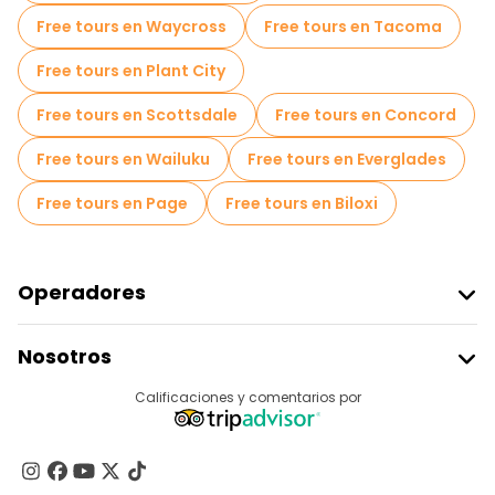
Free tours en Waycross
Free tours en Tacoma
Free tours en Plant City
Free tours en Scottsdale
Free tours en Concord
Free tours en Wailuku
Free tours en Everglades
Free tours en Page
Free tours en Biloxi
Operadores
Unirse A Freetour
Nosotros
Acceder Como Proveedor
Destinos
Calificaciones y comentarios por
Programa De Afiliados
Acerca De Nosotros
Contacto