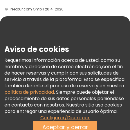
Grupos
© Freetour.com GmbH 2014-2026
Ayuda
Blog
Prensa
Seguridad Y Privacidad
Aviso de cookies
Términos E Información Legal
Política De Cookies
Requerimos información acerca de usted, como su
nombre, y dirección de correo electrónico,con el fin
Freetour Premios
de hacer reservas y cumplir con sus solicitudes de
Programa De Fidelidad
servicio a través de la plataforma. Esto se especifica
también durante el proceso de reserva y en nuestra
política de privacidad
. Siempre puede objetar el
procesamiento de sus datos personales poniéndose
en contacto con nosotros. Nuestro sitio usa cookies
para entregar una experiencia de usuario óptima.
Configurar/Discrepar
Aceptar y cerrar