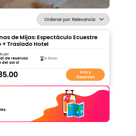
Ordenar por: Relevancia
nas de Mijas: Espectáculo Ecuestre
 + Traslado Hotel
do por
al de reservas
1h 15min
 del sol sl
35.00
Info y
Reservas
les.