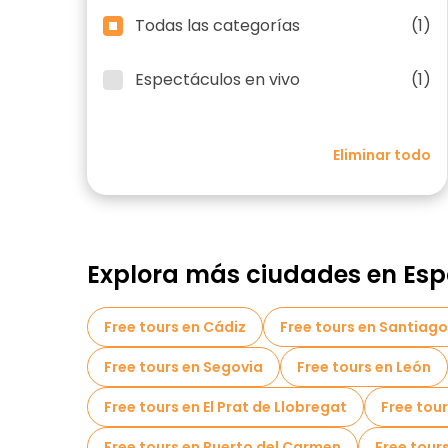
Todas las categorías
(1)
Espectáculos en vivo
(1)
Eliminar todo
Explora más ciudades en Es
Free tours en Cádiz
Free tours en Santiag
Free tours en Segovia
Free tours en León
Free tours en El Prat de Llobregat
Free tou
Free tours en Puerto del Carmen
Free tour