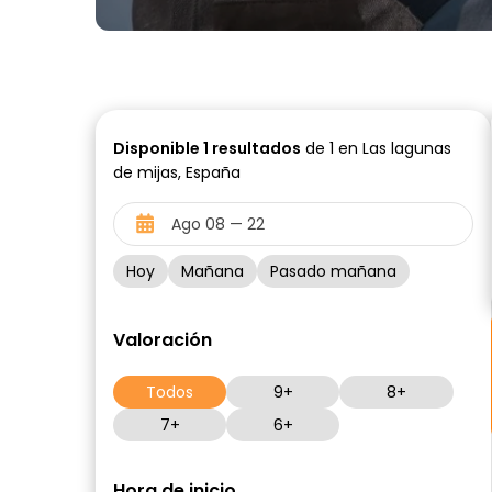
Disponible
1
resultados
de 1 en Las lagunas
de mijas, España
Hoy
Mañana
Pasado mañana
Valoración
Todos
9+
8+
7+
6+
Hora de inicio