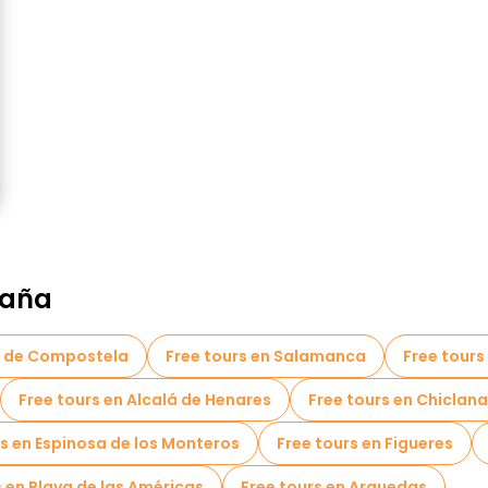
paña
o de Compostela
Free tours en Salamanca
Free tours
Free tours en Alcalá de Henares
Free tours en Chiclana
rs en Espinosa de los Monteros
Free tours en Figueres
s en Playa de las Américas
Free tours en Arguedas