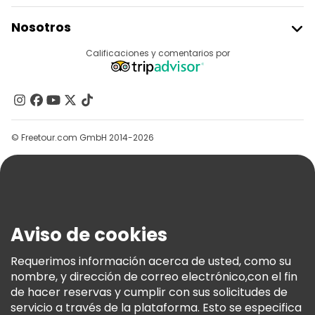
Unirse A Freetour
Nosotros
Acceder Como Proveedor
Destinos
Calificaciones y comentarios por
Programa De Afiliados
Acerca De Nosotros
Contacto
Grupos
© Freetour.com GmbH 2014-2026
Ayuda
Blog
Prensa
Seguridad Y Privacidad
Aviso de cookies
Términos E Información Legal
Política De Cookies
Requerimos información acerca de usted, como su
nombre, y dirección de correo electrónico,con el fin
Freetour Premios
de hacer reservas y cumplir con sus solicitudes de
Programa De Fidelidad
servicio a través de la plataforma. Esto se especifica