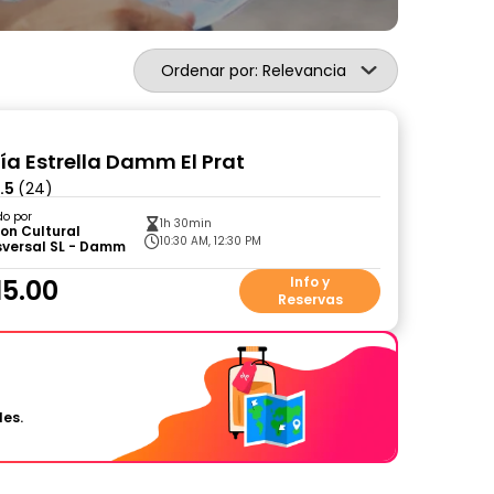
Ordenar por: Relevancia
ía Estrella Damm El Prat
.5
(24)
do por
1h 30min
on Cultural
10:30 AM, 12:30 PM
sversal SL - Damm
15.00
Info y
Reservas
les.