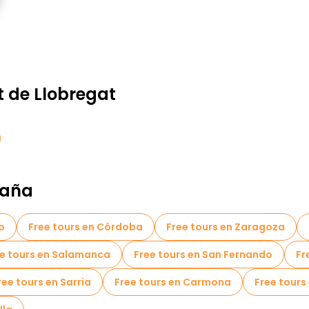
t de Llobregat
paña
o
Free tours en Córdoba
Free tours en Zaragoza
e tours en Salamanca
Free tours en San Fernando
Fr
ree tours en Sarria
Free tours en Carmona
Free tours