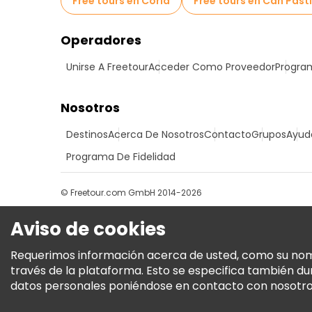
Free tours en Coria
Free tours en Can Pasti
Operadores
Unirse A Freetour
Acceder Como Proveedor
Program
Nosotros
Destinos
Acerca De Nosotros
Contacto
Grupos
Ayud
Programa De Fidelidad
© Freetour.com GmbH 2014-2026
Aviso de cookies
Requerimos información acerca de usted, como su nombre
través de la plataforma. Esto se especifica también d
datos personales poniéndose en contacto con nosotros.