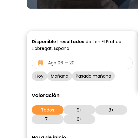
Disponible
1
resultados
de 1 en El Prat de
Llobregat, España
Hoy
Mañana
Pasado mañana
Valoración
Todos
9+
8+
7+
6+
Hora de inicio