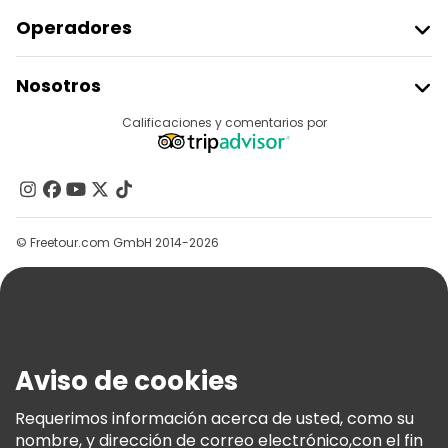
Operadores
Unirse A Freetour
Nosotros
Acceder Como Proveedor
Destinos
Calificaciones y comentarios por
Programa De Afiliados
Acerca De Nosotros
Contacto
Grupos
© Freetour.com GmbH 2014-2026
Ayuda
Blog
Prensa
Seguridad Y Privacidad
Aviso de cookies
Términos E Información Legal
Política De Cookies
Requerimos información acerca de usted, como su
nombre, y dirección de correo electrónico,con el fin
Freetour Premios