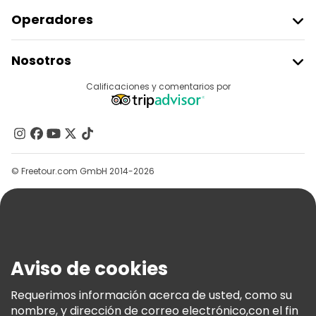
Operadores
Unirse A Freetour
Nosotros
Acceder Como Proveedor
Destinos
Calificaciones y comentarios por
Programa De Afiliados
Acerca De Nosotros
Contacto
Grupos
© Freetour.com GmbH 2014-2026
Ayuda
Blog
Prensa
Seguridad Y Privacidad
Aviso de cookies
Términos E Información Legal
Política De Cookies
Requerimos información acerca de usted, como su
nombre, y dirección de correo electrónico,con el fin
Freetour Premios