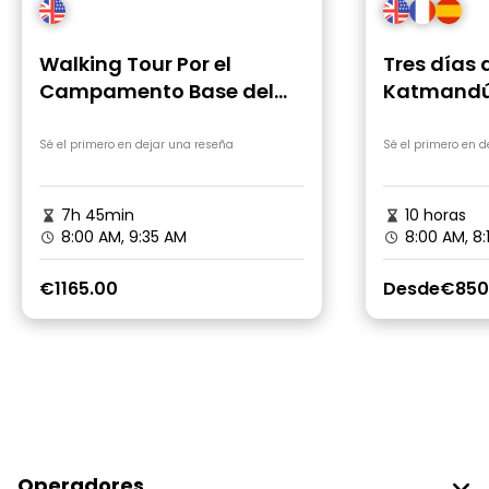
Walking Tour Por el
Tres días 
Campamento Base del
Katmand
Everest
Sé el primero en dejar una reseña
Sé el primero en 
7h 45min
10 horas
8:00 AM, 9:35 AM
8:00 AM, 8
€1165.00
Desde
€850
Operadores