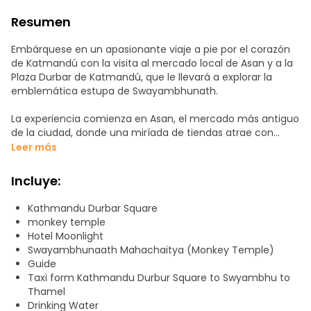
Resumen
Embárquese en un apasionante viaje a pie por el corazón
de Katmandú con la visita al mercado local de Asan y a la
Plaza Durbar de Katmandú, que le llevará a explorar la
emblemática estupa de Swayambhunath.
La experiencia comienza en Asan, el mercado más antiguo
de la ciudad, donde una miríada de tiendas atrae con
productos locales, artesanía, delicias culinarias y especias
Leer más
aromáticas. El mercado ofrece una vívida instantánea de
la vida local, con bulliciosos puestos enclavados en
Incluye:
estrechos callejones llenos de la rica esencia de la cultura
nepalesa.
Kathmandu Durbar Square
monkey temple
Desde Asan, el viaje se dirige hacia la histórica plaza Durbar
Hotel Moonlight
de Katmandú, declarada Patrimonio de la Humanidad por
Swayambhunaath Mahachaitya (Monkey Temple)
la UNESCO. Sumérjase en las maravillas de la arquitectura
Guide
antigua, las intrincadas estructuras de madera tallada y la
Taxi form Kathmandu Durbur Square to Swyambhu to
cautivadora historia viva que envuelve este núcleo
Thamel
cultural.
Drinking Water