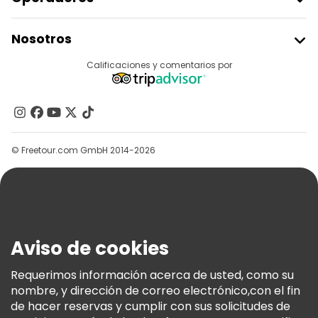
Unirse A Freetour
Nosotros
Acceder Como Proveedor
Destinos
Calificaciones y comentarios por
Programa De Afiliados
Acerca De Nosotros
Contacto
Grupos
© Freetour.com GmbH 2014-2026
Ayuda
Blog
Prensa
Seguridad Y Privacidad
Aviso de cookies
Términos E Información Legal
Política De Cookies
Requerimos información acerca de usted, como su
nombre, y dirección de correo electrónico,con el fin
Freetour Premios
de hacer reservas y cumplir con sus solicitudes de
Programa De Fidelidad