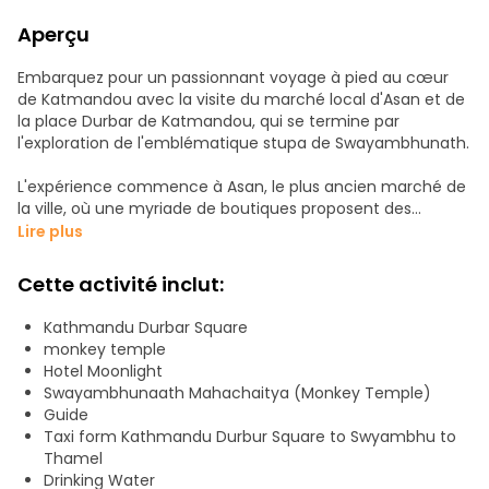
Aperçu
Embarquez pour un passionnant voyage à pied au cœur
de Katmandou avec la visite du marché local d'Asan et de
la place Durbar de Katmandou, qui se termine par
l'exploration de l'emblématique stupa de Swayambhunath.
L'expérience commence à Asan, le plus ancien marché de
la ville, où une myriade de boutiques proposent des
produits locaux, de l'artisanat, des délices culinaires et des
Lire plus
épices aromatiques. Le marché offre un instantané vivant
de la vie locale, avec des échoppes animées nichées dans
Cette activité inclut:
des ruelles étroites remplies de la riche essence de la
culture népalaise.
Kathmandu Durbar Square
monkey temple
Depuis Asan, le voyage se poursuit vers la place Durbar de
Hotel Moonlight
Katmandou, classée au patrimoine mondial de l'UNESCO.
Swayambhunaath Mahachaitya (Monkey Temple)
Plongez dans les merveilles de l'architecture ancienne, les
Guide
structures en bois sculptées de manière complexe et
Taxi form Kathmandu Durbur Square to Swyambhu to
l'histoire vivante et captivante qui enveloppe ce noyau
Thamel
culturel.
Drinking Water