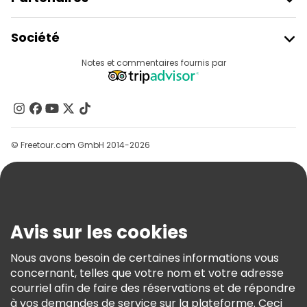
Rejoindre Freetour
Société
Connexion Du Fournisseur
Destinations
Notes et commentaires fournis par
Programme D’affiliation
À Propos De Nous
Contactez-Nous
Groupes
© Freetour.com GmbH 2014-2026
Aide
Blog
Presse
Sécurité Et Confidentialité
Avis sur les cookies
Conditions Générales Et Mentions Légales
Nous avons besoin de certaines informations vous
Politique En Matière De Cookies
concernant, telles que votre nom et votre adresse
Freetour Prix
courriel afin de faire des réservations et de répondre
à vos demandes de service sur la plateforme. Ceci
Programme De Fidélité