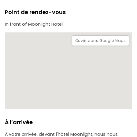
L'excursion serpente ensuite jusqu'au célèbre stûpa de
Point de rendez-vous
Swayambhunath, affectueusement connu sous le nom de
temple des singes, qui offre un panorama grandiose de la
In front of Moonlight Hotel
vallée de Katmandou. Explorez cet ancien sanctuaire
religieux avec ses drapeaux de prière et ses sculptures
ornées, et imprégnez-vous de l'aura spirituelle qui
Ouvrir dans Google Maps
imprègne les environs.
À l’arrivée
À votre arrivée, devant l'hôtel Moonlight, nous nous