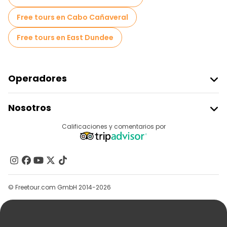
Free tours en Cabo Cañaveral
Free tours en East Dundee
Operadores
Unirse A Freetour
Nosotros
Acceder Como Proveedor
Destinos
Calificaciones y comentarios por
Programa De Afiliados
Acerca De Nosotros
Contacto
Grupos
© Freetour.com GmbH 2014-2026
Ayuda
Blog
Prensa