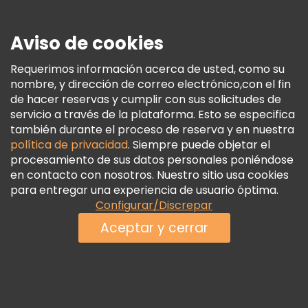
Seguridad Y Privacidad
Aviso de cookies
Términos E Información Legal
Política De Cookies
Requerimos información acerca de usted, como su
nombre, y dirección de correo electrónico,con el fin
Freetour Premios
de hacer reservas y cumplir con sus solicitudes de
Programa De Fidelidad
servicio a través de la plataforma. Esto se especifica
también durante el proceso de reserva y en nuestra
política de privacidad
. Siempre puede objetar el
procesamiento de sus datos personales poniéndose
en contacto con nosotros. Nuestro sitio usa cookies
para entregar una experiencia de usuario óptima.
Configurar/Discrepar
Aceptar y cerrar
Ver disponibilidad