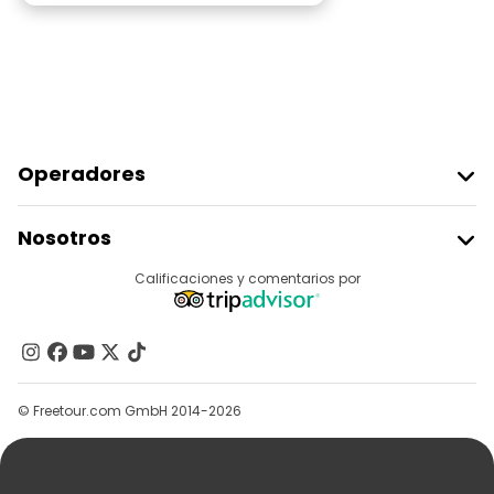
Operadores
Unirse A Freetour
Nosotros
Acceder Como Proveedor
Destinos
Calificaciones y comentarios por
Programa De Afiliados
Acerca De Nosotros
Contacto
Grupos
© Freetour.com GmbH 2014-2026
Ayuda
Blog
Prensa