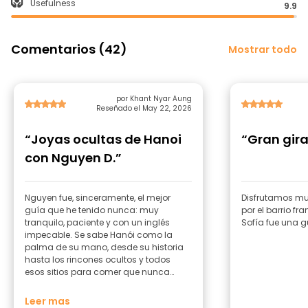
Usefulness
9.9
Comentarios (42)
Mostrar todo
por Khant Nyar Aung
Reseñado el May 22, 2026
“Joyas ocultas de Hanoi
“Gran gir
con Nguyen D.”
Nguyen fue, sinceramente, el mejor
Disfrutamos mu
guía que he tenido nunca: muy
por el barrio fr
tranquilo, paciente y con un inglés
Sofía fue una 
impecable. Se sabe Hanói como la
palma de su mano, desde su historia
hasta los rincones ocultos y todos
esos sitios para comer que nunca
encontrarías por tu cuenta. Probamos
el Bánh Đa Cua (fideos rojos con pasta
Leer mas