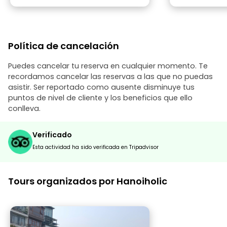
de cangrejo), un crujiente bánh rán
(buñuelo vietnamita), Bánh cuốn
(rollitos de harina de arroz) y, por
supuesto, el helado de Trang Tien —el
sabor a copos de arroz está ????.
Política de cancelación
Incluso me llevó a una librería secreta
que parecía sacada de Harry Potter. Si
estás en Hanói y buscas buen rollo,
Puedes cancelar tu reserva en cualquier momento. Te
historias interesantes y auténtica
recordamos cancelar las reservas a las que no puedas
comida local, este tour es
asistir. Ser reportado como ausente disminuye tus
imprescindible.
puntos de nivel de cliente y los beneficios que ello
conlleva.
Verificado
Esta actividad ha sido verificada en Tripadvisor
Tours organizados por Hanoiholic