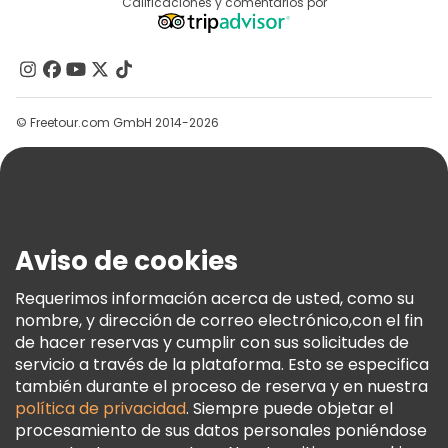
Destinos
Calificaciones y comentarios por
Programa De Afiliados
Acerca De Nosotros
Contacto
Grupos
© Freetour.com GmbH 2014-2026
Ayuda
Blog
Prensa
Seguridad Y Privacidad
Aviso de cookies
Términos E Información Legal
Política De Cookies
Requerimos información acerca de usted, como su
nombre, y dirección de correo electrónico,con el fin
Freetour Premios
de hacer reservas y cumplir con sus solicitudes de
Programa De Fidelidad
servicio a través de la plataforma. Esto se especifica
también durante el proceso de reserva y en nuestra
política de privacidad
. Siempre puede objetar el
procesamiento de sus datos personales poniéndose