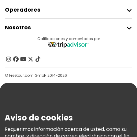
Operadores
Unirse A Freetour
Nosotros
Acceder Como Proveedor
Destinos
Calificaciones y comentarios por
Programa De Afiliados
Acerca De Nosotros
Contacto
Grupos
© Freetour.com GmbH 2014-2026
Ayuda
Blog
Prensa
Seguridad Y Privacidad
Aviso de cookies
Términos E Información Legal
Política De Cookies
Requerimos información acerca de usted, como su
nombre, y dirección de correo electrónico,con el fin