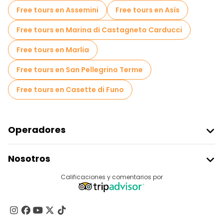
Free tours en Assemini
Free tours en Asís
Free tours en Marina di Castagneto Carducci
Free tours en Marlia
Free tours en San Pellegrino Terme
Free tours en Casette di Funo
Operadores
Unirse A Freetour
Nosotros
Acceder Como Proveedor
Destinos
Calificaciones y comentarios por
Programa De Afiliados
Acerca De Nosotros
Contacto