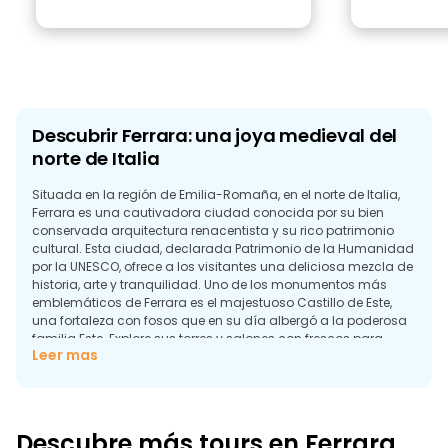
Descubrir Ferrara: una joya medieval del
norte de Italia
Situada en la región de Emilia-Romaña, en el norte de Italia,
Ferrara es una cautivadora ciudad conocida por su bien
conservada arquitectura renacentista y su rico patrimonio
cultural. Esta ciudad, declarada Patrimonio de la Humanidad
por la UNESCO, ofrece a los visitantes una deliciosa mezcla de
historia, arte y tranquilidad. Uno de los monumentos más
emblemáticos de Ferrara es el majestuoso Castillo de Este,
una fortaleza con fosos que en su día albergó a la poderosa
familia Este. Explore sus torres y salones con frescos para
Leer mas
echar un vistazo al noble pasado de la ciudad.
Para los amantes del arte, la Catedral de Ferrara y el Palazzo
dei Diamanti son lugares de visita obligada. La impresionante
fachada románica de la catedral y la galería de arte que
Descubre más tours en Ferrara
alberga el palacio ofrecen una experiencia de inmersión en el