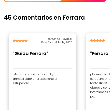
45 Comentarios en Ferrara
por Cinzia Provasoli
Reseñado el Jul 14, 2026
"Guida Ferrara"
"Ferrara
¡Máxima profesionalidad y
¡Un servicio 
amabilidad! Una experiencia
estupendo! ¡
estupenda
fantástica! S
claras y sen
interesados d
¡Lo...