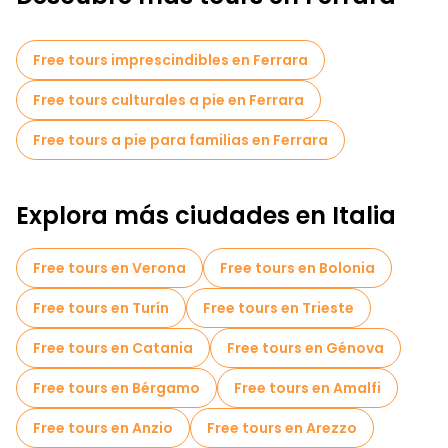
legado artístico de Ferrara.
Un recorrido gratuito por el centro histórico de Ferrara es una
Free tours imprescindibles en Ferrara
forma fantástica de descubrir sus tesoros ocultos. Pasee por
las calles adoquinadas bordeadas de edificios medievales y
Free tours culturales a pie en Ferrara
renacentistas, o dé un relajante paseo a lo largo de las
antiguas murallas de la ciudad, que ofrecen impresionantes
vistas de la campiña circundante. La visita le permitirá
Free tours a pie para familias en Ferrara
descubrir joyas menos conocidas, como el gueto judío y el
monasterio de Sant'Antonio in Polesine.
Explora más ciudades en Italia
Free tours en Verona
Free tours en Bolonia
Free tours en Turín
Free tours en Trieste
Free tours en Catania
Free tours en Génova
Free tours en Bérgamo
Free tours en Amalfi
Free tours en Anzio
Free tours en Arezzo