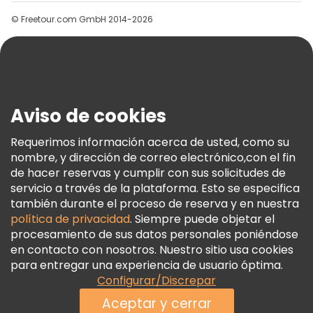
Grupos
© Freetour.com GmbH 2014-2026
Ayuda
Blog
Prensa
Seguridad Y Privacidad
Aviso de cookies
Términos E Información Legal
Política De Cookies
Requerimos información acerca de usted, como su
nombre, y dirección de correo electrónico,con el fin
Freetour Premios
de hacer reservas y cumplir con sus solicitudes de
Programa De Fidelidad
servicio a través de la plataforma. Esto se especifica
también durante el proceso de reserva y en nuestra
política de privacidad
. Siempre puede objetar el
procesamiento de sus datos personales poniéndose
en contacto con nosotros. Nuestro sitio usa cookies
para entregar una experiencia de usuario óptima.
Configurar/Discrepar
Aceptar y cerrar