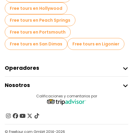
Free tours en Hollywood
Free tours en Peach Springs
Free tours en Portsmouth
Free tours en San Dimas
Free tours en Ligonier
Operadores
Unirse A Freetour
Nosotros
Acceder Como Proveedor
Destinos
Calificaciones y comentarios por
Programa De Afiliados
Acerca De Nosotros
Contacto
Grupos
© Freetour.com GmbH 2014-2026