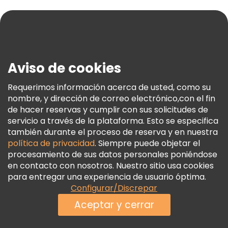
Ayuda
Blog
Prensa
Seguridad Y Privacidad
Aviso de cookies
Términos E Información Legal
Política De Cookies
Requerimos información acerca de usted, como su
nombre, y dirección de correo electrónico,con el fin
Freetour Premios
de hacer reservas y cumplir con sus solicitudes de
Programa De Fidelidad
servicio a través de la plataforma. Esto se especifica
también durante el proceso de reserva y en nuestra
política de privacidad
. Siempre puede objetar el
procesamiento de sus datos personales poniéndose
en contacto con nosotros. Nuestro sitio usa cookies
para entregar una experiencia de usuario óptima.
Configurar/Discrepar
Aceptar y cerrar