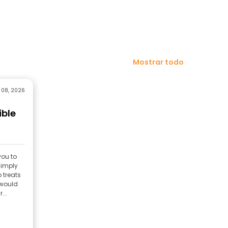
Mostrar todo
 08, 2026
ible
you to
simply
 treats
 would
our...