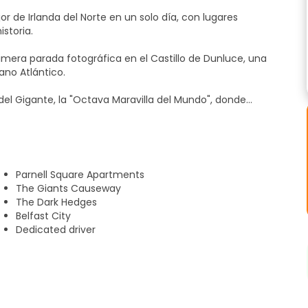
r de Irlanda del Norte en un solo día, con lugares
storia.
rimera parada fotográfica en el Castillo de Dunluce, una
ano Atlántico.
l Gigante, la "Octava Maravilla del Mundo", donde
columnas hexagonales de basalto y el impresionante paisaje
eíbles en el mirador de Portaneevy, con vistas al puente de
s más espectaculares de la región.
Parnell Square Apartments
The Giants Causeway
edges, un túnel de árboles de 270 años de antigüedad que
The Dark Hedges
Belfast City
Dedicated driver
cción principal de la excursión: la Titanic Experience. A
exposición cuenta la historia completa del barco -desde su
eractivas, efectos especiales y reconstrucciones a tamaño
aisajes espectaculares y una historia fascinante, lo que lo