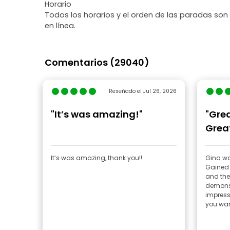
Horario
Todos los horarios y el orden de las paradas son
en línea.
Comentarios (29040)
Reseñado el Jul 26, 2026
"It’s was amazing!"
"Grea
Grea
It’s was amazing, thank you!!
Gina wa
Gained 
and the
demonst
impressi
you want