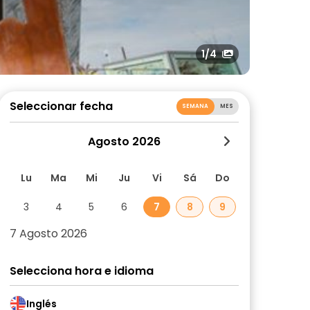
1
/4
Seleccionar fecha
SEMANA
MES
Agosto 2026
Lu
Ma
Mi
Ju
Vi
Sá
Do
3
4
5
6
7
8
9
7 Agosto 2026
Selecciona hora e idioma
Inglés