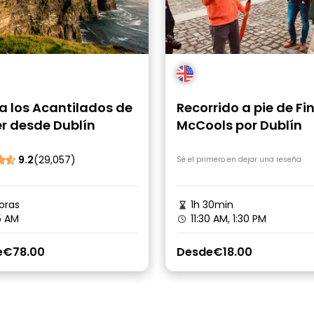
a los Acantilados de
Recorrido a pie de Fi
r desde Dublín
McCools por Dublín
9.2
(29,057)
Sé el primero en dejar una reseña
oras
1h 30min
5 AM
11:30 AM, 1:30 PM
e
€78.00
Desde
€18.00