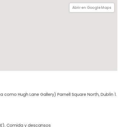
el Norte desde Dublín.
Abrir en Google Maps
da como Hugh Lane Gallery) Parnell Square North, Dublín 1.
na (£). Comida y descansos