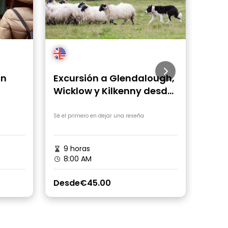
nn
Excursión a Glendalough,
Desd
Wicklow y Kilkenny desde
la C
Dublín
Giga
de w
Sé el primero en dejar una reseña
Sé el p
9 horas
10 
8:00 AM
6:4
Desde
€45.00
Desd