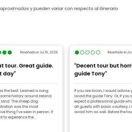
 aproximados y pueden variar con respecto al itinerario
Reseñado el Jul 16, 2026
Reseñado el Jul
t tour. Great guide.
"Decent tour but horr
t day"
guide Tony"
s the best. Learned a song.
If you are Asian, I would advise 
some history around Ireland
avoid the guide Tony. Or, if you 
 land. The sheep dog
expect a professional guide who
ration was the most
all guests with basic courtesy, I
ve thing I’ve seen in person. If
avoid him as well. Before the t
 to experience the...