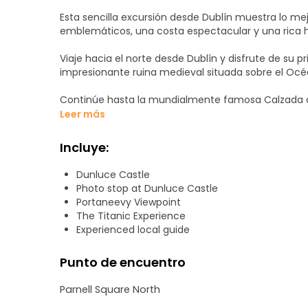
Esta sencilla excursión desde Dublín muestra lo mejo
emblemáticos, una costa espectacular y una rica hi
Viaje hacia el norte desde Dublín y disfrute de su p
impresionante ruina medieval situada sobre el Océ
Continúe hasta la mundialmente famosa Calzada de
dispondrá de 2 horas para explorar las singulares 
Leer más
costero.
Incluye:
Después de la Calzada, disfrute de unas vistas incr
cuerda de Carrick-a-Rede y a algunas de las costa
Dunluce Castle
Photo stop at Dunluce Castle
A continuación, pasee por los encantadores Dark H
Portaneevy Viewpoint
se hizo famoso por Juego de Tronos.
The Titanic Experience
Experienced local guide
Por último, llegue a Belfast para disfrutar de la atra
través de 9 galerías inmersivas, esta galardonada 
Punto de encuentro
diseño hasta su botadura- utilizando pantallas int
real.
Parnell Square North
Este día inolvidable combina maravillas naturales, p