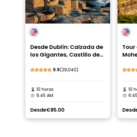
Desde Dublín: Calzada de
Tour 
los Gigantes, Castillo de
Mohe
Dunluce, Dark Hedges y
Belfast
9.9
(29,040)
10 horas
10 h
6:45 AM
6:4
Desde
€85.00
Desd