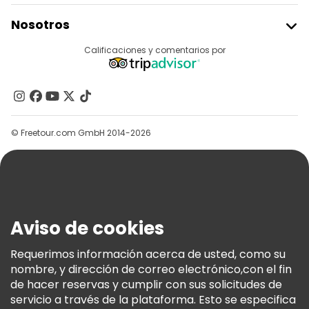
Unirse A Freetour
Nosotros
Acceder Como Proveedor
Destinos
Calificaciones y comentarios por
Programa De Afiliados
Acerca De Nosotros
Contacto
Grupos
© Freetour.com GmbH 2014-2026
Ayuda
Blog
Prensa
Seguridad Y Privacidad
Aviso de cookies
Términos E Información Legal
Política De Cookies
Requerimos información acerca de usted, como su
nombre, y dirección de correo electrónico,con el fin
Freetour Premios
de hacer reservas y cumplir con sus solicitudes de
Programa De Fidelidad
servicio a través de la plataforma. Esto se especifica