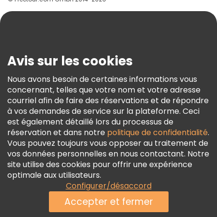
Aide
Blog
Presse
Sécurité Et Confidentialité
Avis sur les cookies
Conditions Générales Et Mentions Légales
Nous avons besoin de certaines informations vous
Politique En Matière De Cookies
concernant, telles que votre nom et votre adresse
Freetour Prix
courriel afin de faire des réservations et de répondre
à vos demandes de service sur la plateforme. Ceci
Programme De Fidélité
est également détaillé lors du processus de
réservation et dans notre
politique de confidentialité
.
Vous pouvez toujours vous opposer au traitement de
vos données personnelles en nous contactant. Notre
site utilise des cookies pour offrir une expérience
optimale aux utilisateurs.
Configurer/désaccord
Accepter et fermer