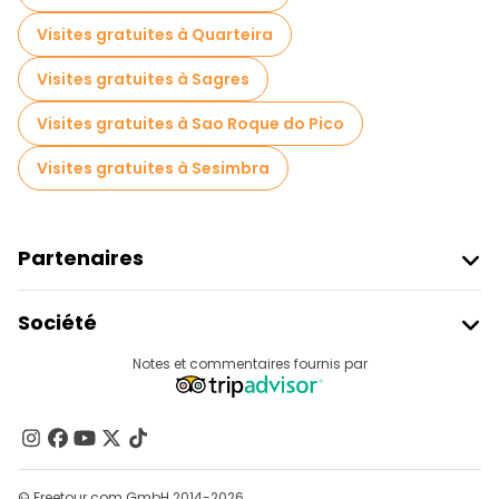
Visites gratuites à Quarteira
Visites gratuites à Sagres
Visites gratuites à Sao Roque do Pico
Visites gratuites à Sesimbra
Partenaires
Rejoindre Freetour
Société
Connexion Du Fournisseur
Destinations
Notes et commentaires fournis par
Programme D’affiliation
À Propos De Nous
Contactez-Nous
Groupes
© Freetour.com GmbH 2014-2026