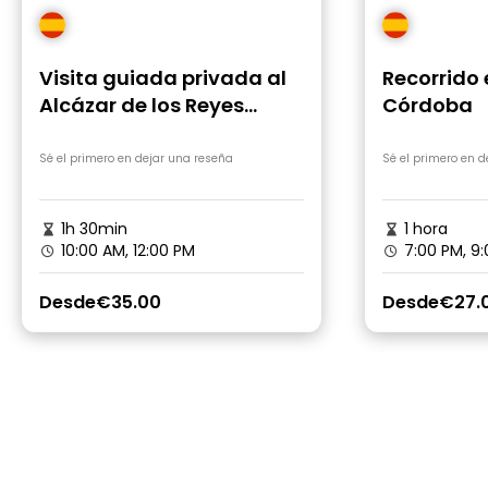
Visita guiada privada al
Recorrido 
Alcázar de los Reyes
Córdoba
Cristianos
Sé el primero en dejar una reseña
Sé el primero en 
1h 30min
1 hora
10:00 AM, 12:00 PM
7:00 PM, 9
Desde
€35.00
Desde
€27.