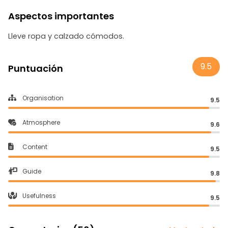
Aspectos importantes
Lleve ropa y calzado cómodos.
9.5
Puntuación
Organisation
9.5
Atmosphere
9.6
Content
9.5
Guide
9.8
Usefulness
9.5