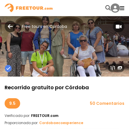
Free tours en Córdoba
1
/1
Recorrido gratuito por Córdoba
9.5
50 Comentarios
Verificado por:
FREETOUR.com
Proporcionado por:
Cordobaecoexperience