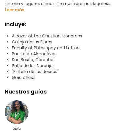
historia y lugares únicos. Te mostraremos lugares
emblemáticos como la Plaza de la Corredera, el Patio de
Leer más
Los Naranjos de la Mezquita Catedral, el famoso Puente
Romano, y un sinfín de lugares más. Si quieres vivir una
Incluye:
experiencia diferente, reserva ahora nuestro TOUR
GRATUITO: Paseo por Córdoba.
Alcazar of the Christian Monarchs
Calleja de las Flores
RUTA:
Faculty of Philosophy and Letters
-Plaza de las Tendillas
Puerta de Almodóvar
-Calle de las Flores
San Basilio, Córdoba
-Mezquita-Catedral (desde el exterior)
Patio de los Naranjos
-Judería
"Estrella de los deseos"
-Alcázar de los Reyes Cristianos (desde el exterior)
Guía oficial
- Plaza de San Basilio
Nuestros guías
Lucía