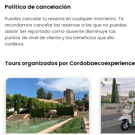
encantadoras calles del barrio judío y
Política de cancelación
descubrir detalles ocultos que nos
habríamos perdido por completo si
hubiéramos ido por nuestra cuenta. Sin
Puedes cancelar tu reserva en cualquier momento. Te
duda, fue uno de los momentos más
recordamos cancelar las reservas a las que no puedas
destacados de nuestro viaje a España.
asistir. Ser reportado como ausente disminuye tus
Recomendamos encarecidamente
puntos de nivel de cliente y los beneficios que ello
este recorrido a cualquiera que visite
conlleva.
Córdoba. ¡Gracias por una experiencia
tan memorable!
Tours organizados por Cordobaecoexperience