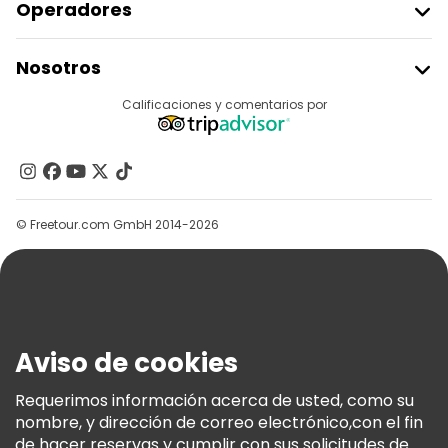
Operadores
Unirse A Freetour
Nosotros
Acceder Como Proveedor
Destinos
Calificaciones y comentarios por
Programa De Afiliados
Acerca De Nosotros
Contacto
Grupos
© Freetour.com GmbH 2014-2026
Ayuda
Blog
Prensa
Seguridad Y Privacidad
Aviso de cookies
Términos E Información Legal
Política De Cookies
Requerimos información acerca de usted, como su
nombre, y dirección de correo electrónico,con el fin
Freetour Premios
de hacer reservas y cumplir con sus solicitudes de