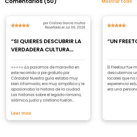
Comentarios (50)
Mostrar todo
por Cristina Garcia muñoz
Reseñado el Jul 06, 2026
“SI QUIERES DESCUBRIR LA
“UN FREET
VERDADERA CULTURA
LOCAL ”
⭐⭐⭐⭐⭐ ¡Lo pasamos de maravilla en
El Freetour fue 
este recorrido a pie gratuito por
descubrimos un
Córdoba! Nuestro guía estaba muy
locales que no 
bien informado, era muy simpático y le
experiencia es
apasionaba la historia de la ciudad.
era una person
Las historias sobre el legado romano,
islámico, judío y cristiano fueron
fascinantes, y todo se explicó de una
forma divertida y amena. El recorrido
Leer mas
tuvo un buen ritmo, con muchas
oportunidades para hacer preguntas y
sacar fotos. Nos encantó
especialmente recorrer las