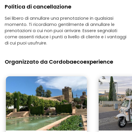
quartiere ebraico e scoprire quei
Politica di cancellazione
dettagli nascosti che da soli ci
saremmo completamente persi. È stata
sicuramente una delle esperienze più
Sei libero di annullare una prenotazione in qualsiasi
belle del nostro viaggio in Spagna.
momento. Ti ricordiamo gentilmente di annullare le
Consigliamo vivamente questo tour a
prenotazioni a cui non puoi arrivare. Essere segnalati
chiunque visiti Córdoba. Grazie per
come assenti riduce i punti a livello di cliente e i vantaggi
questa esperienza indimenticabile!
di cui puoi usufruire.
Organizzato da Cordobaecoexperience