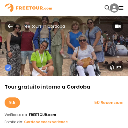
Free tours in Cordoba
1
/1
Tour gratuito intorno a Cordoba
9.5
50 Recensioni
Verificato da:
FREETOUR.com
Fornito da:
Cordobaecoexperience