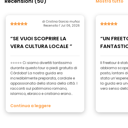
Recensioni (50)
Mostra tutto
di Cristina Garcia muñoz
Recensito l’ Jul 06, 2026
“SE VUOI SCOPRIRE LA
“UN FREET
VERA CULTURA LOCALE ”
FANTASTIC
⭐⭐⭐⭐⭐ Ci siamo divertiti tantissimo
Il Freetour è st
durante questo tour a piedi gratuito di
abbiamo scopert
Córdoba! La nostra guida era
posto, lontani dai
incredibilmente preparata, cordiale e
stata un’esperi
appassionata della storia della città. I
la guida era un
racconti sul patrimonio romano,
vero senso dell
islamico, ebraico e cristiano erano
affascinanti e tutto è stato spiegato in
modo divertente e coinvolgente. Il tour
Continua a leggere
aveva un ritmo perfetto, con tante
occasioni per fare domande e scattare
foto. Ci è piaciuto particolarmente
esplorare le affascinanti stradine del