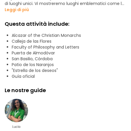
di luoghi unici. Vi mostreremo luoghi emblematici come la
Plaza de la Corredera, il Patio de Los Naranjos della
Leggi di più
Cattedrale della Moschea, il famoso Ponte Romano e
innumerevoli altri luoghi. Se volete vivere un'esperienza
Questa attività include:
diversa, prenotate subito il nostro TOUR GRATUITO:
Passeggiata a Córdoba.
Alcazar of the Christian Monarchs
Calleja de las Flores
PERCORSO:
Faculty of Philosophy and Letters
-Piazza Tendillas
Puerta de Almodóvar
-Via dei Fiori
San Basilio, Córdoba
-Moschea-Cattedrale (dall'esterno)
Patio de los Naranjos
-Quartiere ebraico
"Estrella de los deseos"
-Alcázar de los Reyes Cristianos (dall'esterno)
Guía oficial
- Piazza San Basilio
Le nostre guide
Lucía