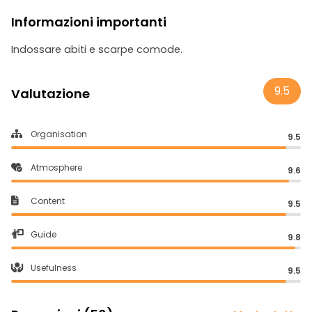
Informazioni importanti
Indossare abiti e scarpe comode.
9.5
Valutazione
Organisation
9.5
Atmosphere
9.6
Content
9.5
Guide
9.8
Usefulness
9.5