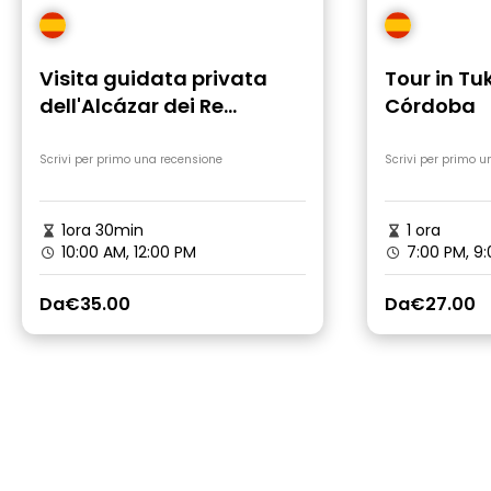
Visita guidata privata
Tour in Tu
dell'Alcázar dei Re
Córdoba
Cristiani
Scrivi per primo una recensione
Scrivi per primo u
1ora 30min
1 ora
10:00 AM, 12:00 PM
7:00 PM, 9
Da
€35.00
Da
€27.00