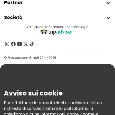
Partner
Iscriviti Al Freetour
Società
Accesso Del Fornitore
Destinazioni
Valutazioni e recensioni con tecnologia
Programma Di Affiliazione
Chi Siamo
Contattaci
Gruppi
© Freetour.com GmbH 2014-2026
Aiuto
Blog
Stampa
Sicurezza E Privacy
Avviso sui cookie
Termini E Condizioni
Informativa Sui Cookie
Per effettuare le prenotazioni e soddisfare le tue
richieste di servizio tramite la piattaforma, ti
Freetour Premi
chiediamo alcune informazioni, come il nome e