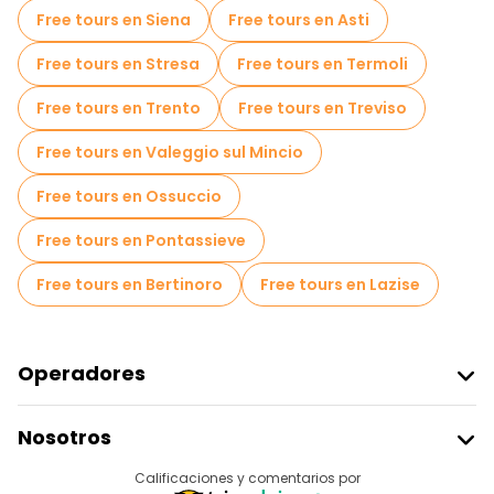
Free tours en Siena
Free tours en Asti
Free tours en Stresa
Free tours en Termoli
Free tours en Trento
Free tours en Treviso
Free tours en Valeggio sul Mincio
Free tours en Ossuccio
Free tours en Pontassieve
Free tours en Bertinoro
Free tours en Lazise
Operadores
Unirse A Freetour
Nosotros
Acceder Como Proveedor
Destinos
Calificaciones y comentarios por
Programa De Afiliados