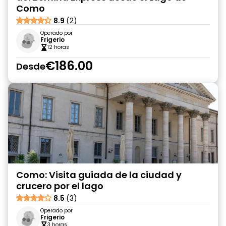
Como
8.9
(2)
Operado por
Frigerio
12 horas
€186.00
Desde
Como: Visita guiada de la ciudad y
crucero por el lago
8.5
(3)
Operado por
Frigerio
3 horas