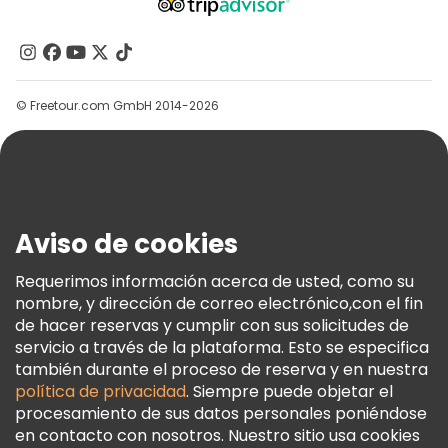
Acerca De Nosotros
Contacto
Grupos
© Freetour.com GmbH 2014-2026
Ayuda
Blog
Prensa
Seguridad Y Privacidad
Aviso de cookies
Términos E Información Legal
Política De Cookies
Requerimos información acerca de usted, como su
nombre, y dirección de correo electrónico,con el fin
Freetour Premios
de hacer reservas y cumplir con sus solicitudes de
Programa De Fidelidad
servicio a través de la plataforma. Esto se especifica
también durante el proceso de reserva y en nuestra
política de privacidad
. Siempre puede objetar el
procesamiento de sus datos personales poniéndose
en contacto con nosotros. Nuestro sitio usa cookies