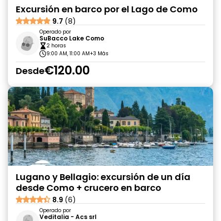
Excursión en barco por el Lago de Como
9.7
(8)
Operado por
SuBacco Lake Como
2 horas
9:00 AM, 11:00 AM
+3 Más
€120.00
Desde
Lugano y Bellagio: excursión de un día
desde Como + crucero en barco
8.9
(6)
Operado por
Veditalia - Acs srl