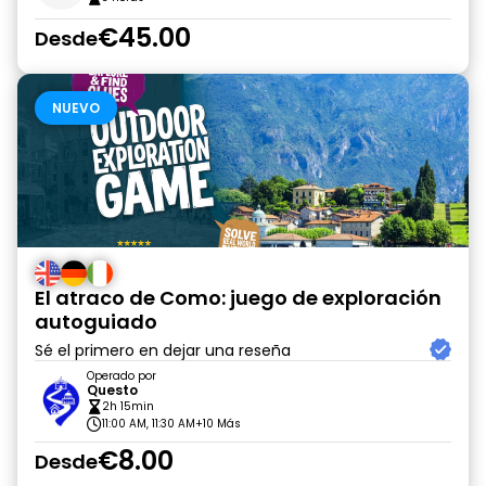
€45.00
Desde
NUEVO
El atraco de Como: juego de exploración
autoguiado
Sé el primero en dejar una reseña
Operado por
Questo
2h 15min
11:00 AM, 11:30 AM
+10 Más
€8.00
Desde