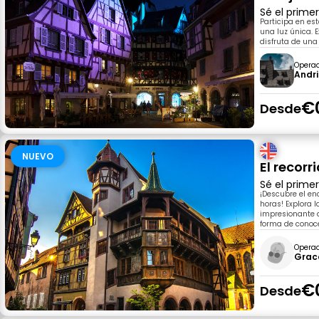
Sé el prime
Participa en es
una luz única. 
disfruta de una
Opera
Andri
€
Desde
NUEVO
El recorr
Sé el prime
¡Descubre el en
horas! Explora 
impresionante a
forma de conoce
Opera
Grac
€
Desde