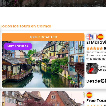
Todos los tours en Colmar
TOUR DESTACADO
El Marav
MUY POPULAR
9
Únase a nuestro
Pasee por sus e
en la magia de 
Opera
Artou
€
Desde
Free Tou