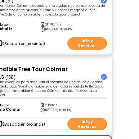
.4
(61)
ecorrido por Colmar y descubre una ciudad que parece sacada de
naremos entre historia, cultura y rincones mágicos que te
ive Colmar como un auténtico explorador urbano!
2h 30min
do por
chultz
10:45 AM, 3:00 PM
0
Info y
Basado en propinas
Reservas
ndible Free Tour Colmar
.5
(158)
na aventura para descubrir el encanto de una de las ciudades
e Europa. Nuestro amable guía de habla española te llevará a
lugares más emblemáticos de Colmar, mientras te cuenta su
oria
2 horas
do por
smo Colmar
11:30 AM, 6:00 PM
0
Info y
Basado en propinas
Reservas