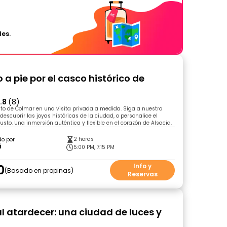
les.
 a pie por el casco histórico de
.8
(8)
nto de Colmar en una visita privada a medida. Siga a nuestro
descubrir las joyas históricas de la ciudad, o personalice el
gusto. Una inmersión auténtica y flexible en el corazón de Alsacia.
2 horas
do por
i
5:00 PM, 7:15 PM
0
Info y
Basado en propinas
Reservas
l atardecer: una ciudad de luces y