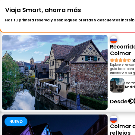
Viaja Smart, ahorra más
Haz tu primera reserva y desbloquea ofertas y descuentos increíb
Recorrido
Colmar
8
Explore el enca
guía local para 
itinerario a su 
Opera
Andri
€
Desde
NUEVO
Colmar a
reflejos