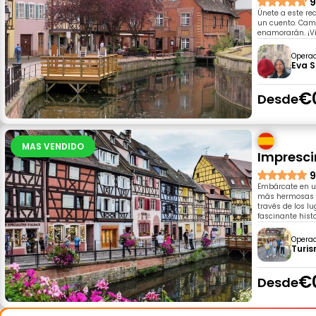
9
Únete a este r
un cuento. Cami
enamorarán. ¡V
Opera
Eva S
€
Desde
MAS VENDIDO
Impresci
9
Embárcate en u
más hermosas d
través de los 
fascinante hist
Opera
Turi
€
Desde