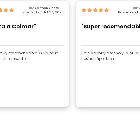
por Carmen González
por 
Reseñado el Jul 20, 2026
Carrasco
Reseñado el 
ita a Colmar"
"Super recomendabl
a muy recomendable. Guía muy
Ha sido muy ameno y la guia 
e interesante!
hecho súper bien.