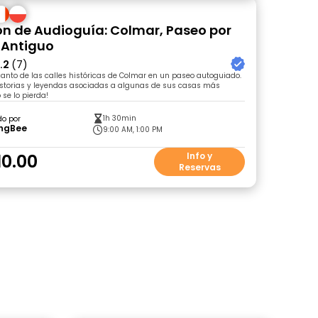
ón de Audioguía: Colmar, Paseo por
 Antiguo
.2
(7)
anto de las calles históricas de Colmar en un paseo autoguiado.
istorias y leyendas asociadas a algunas de sus casas más
 se lo pierda!
1h 30min
do por
ingBee
9:00 AM, 1:00 PM
10.00
Info y
Reservas