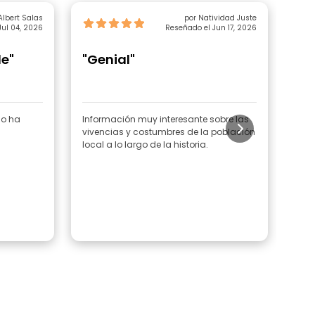
Albert Salas
por Natividad Juste
Jul 04, 2026
Reseñado el Jun 17, 2026
e"
"Genial"
"Q
lo ha
Información muy interesante sobre las
Nos 
vivencias y costumbres de la población
local a lo largo de la historia.