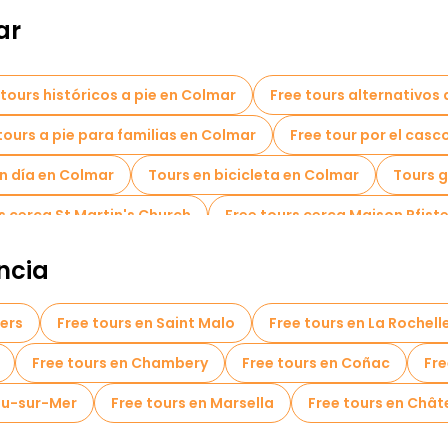
ar
 tours históricos a pie en Colmar
Free tours alternativos 
tours a pie para familias en Colmar
Free tour por el cas
un día en Colmar
Tours en bicicleta en Colmar
Tours 
s cerca St Martin's Church
Free tours cerca Maison Pfiste
ncia
gers
Free tours en Saint Malo
Free tours en La Rochell
Free tours en Chambery
Free tours en Coñac
Fre
ieu-sur-Mer
Free tours en Marsella
Free tours en Châ