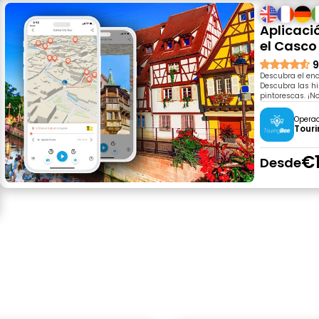
Aplicaci
el Casco
9
Descubra el enc
Descubra las h
pintorescas. ¡No
Opera
Tour
€
Desde