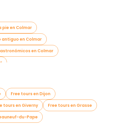
a pie en Colmar
co antiguo en Colmar
gastronómicos en Colmar
r
e
Free tours en Dijon
e tours en Giverny
Free tours en Grasse
teauneuf-du-Pape