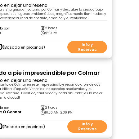
ro en dejar una reseña
ta visita guiada nocturna por Colmar y descubre la ciudad bajo
Explora sus lugares emblemáticos, magníficamente iluminados, y
 experiencia llena de encanto, emoción y autenticidad.
2 horas
do por
i
9:30 PM
0
Info y
Basado en propinas
Reservas
ido a pie imprescindible por Colmar
ro en dejar una reseña
canto de Colmar en este imprescindible recorrido a pie de dos
la idílica «Pequeña Venecia», los secretos medievales y su
rquitectura. Divertido, cautivador y nada aburrido: ¡es la mejor
r la ciudad!
2 horas
do por
e O Connor
10:30 AM, 2:30 PM
0
Info y
Basado en propinas
Reservas