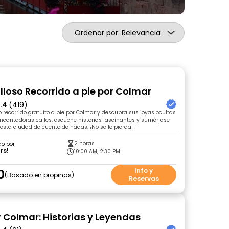
Ordenar por: Relevancia
illoso Recorrido a pie por Colmar
.4
(419)
 recorrido gratuito a pie por Colmar y descubra sus joyas ocultas
ncantadoras calles, escuche historias fascinantes y sumérjase
esta ciudad de cuento de hadas. ¡No se lo pierda!
2 horas
do por
rs!
10:00 AM, 2:30 PM
0
Info y
Basado en propinas
Reservas
r Colmar: Historias y Leyendas