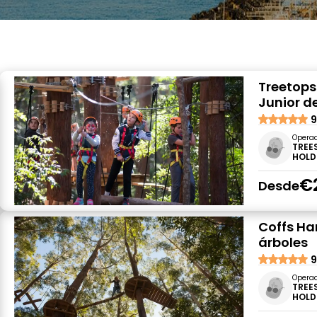
Treetops
Junior d
9
Opera
TREE
HOLD
€
Desde
Coffs Ha
árboles
9
Opera
TREE
HOLD