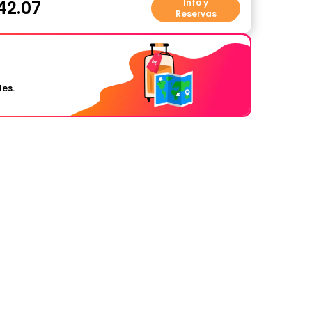
42.07
Info y
Reservas
les.