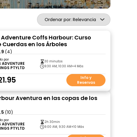
Ordenar por: Relevancia
 Adventure Coffs Harbour: Curso
e Cuerdas en los Árboles
.9
(4)
do por
30 minutos
S ADVENTURE
9:30 AM, 10:30 AM
+4 Más
INGS PTYLTD
21.95
Info y
Reservas
rbour Aventura en las copas de los
.5
(10)
do por
2h 30min
S ADVENTURE
9:00 AM, 9:30 AM
+10 Más
INGS PTYLTD