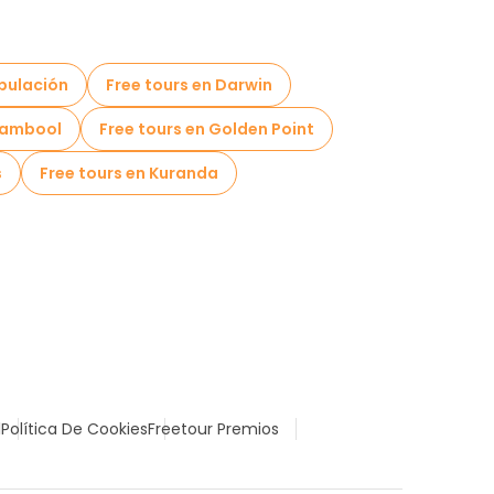
ibulación
Free tours en Darwin
nambool
Free tours en Golden Point
s
Free tours en Kuranda
l
Política De Cookies
Freetour Premios