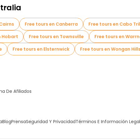
tralia
 Cairns
Free tours en Canberra
Free tours en Cabo Tr
n Hobart
Free tours en Townsville
Free tours en Warr
e
Free tours en Elsternwick
Free tours en Wongan Hill
a De Afiliados
a
Blog
Prensa
Seguridad Y Privacidad
Términos E Información Lega