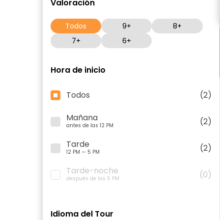
Valoración
Todos
9+
8+
7+
6+
Hora de inicio
Todos
(2)
Mañana
(2)
antes de las 12 PM
Tarde
(2)
12 PM — 5 PM
Tarde-noche
(0)
después de las 5 PM
Idioma del Tour