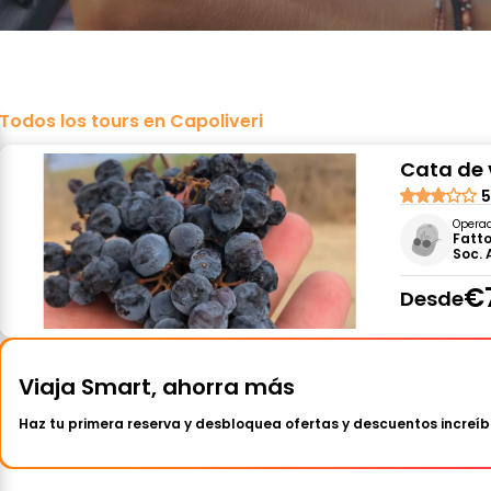
Todos los tours en Capoliveri
Cata de 
5
Opera
Fatto
Soc. 
€
Desde
Viaja Smart, ahorra más
Haz tu primera reserva y desbloquea ofertas y descuentos increíb