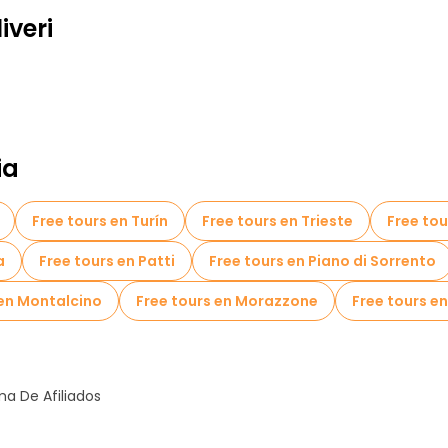
iveri
ia
Free tours en Turín
Free tours en Trieste
Free tou
a
Free tours en Patti
Free tours en Piano di Sorrento
 en Montalcino
Free tours en Morazzone
Free tours e
a De Afiliados