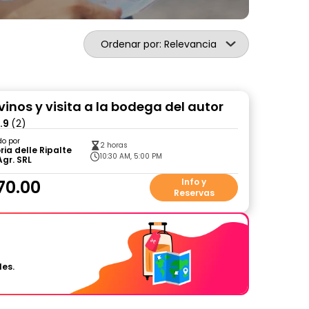
Ordenar por: Relevancia
vinos y visita a la bodega del autor
.9
(2)
do por
2 horas
ria delle Ripalte
10:30 AM, 5:00 PM
Agr. SRL
70.00
Info y
Reservas
les.