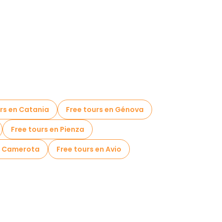
rs en Catania
Free tours en Génova
Free tours en Pienza
n Camerota
Free tours en Avio