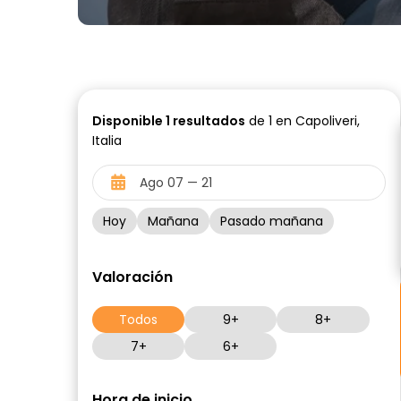
Disponible
1
resultados
de 1 en Capoliveri,
Italia
Hoy
Mañana
Pasado mañana
Valoración
Todos
9+
8+
7+
6+
Hora de inicio