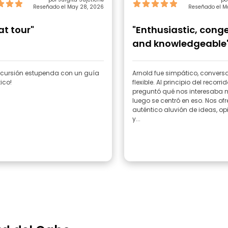
Reseñado el May 28, 2026
Reseñado el M
at tour"
"Enthusiastic, cong
and knowledgeable
xcursión estupenda con un guía
Arnold fue simpático, convers
ico!
flexible. Al principio del recorri
preguntó qué nos interesaba 
luego se centró en eso. Nos ofr
auténtico aluvión de ideas, op
y...