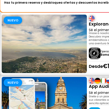
Haz tu primera reserva y desbloquea ofertas y descuentos increíb
NUEVO
Exploran
Sé el prime
Únase a nosotro
Descubra impres
emblemáticos c
una aventura ll
Opera
Boma
€
Desde
NUEVO
App Audi
Sé el prime
Únete a un pase
sus vibrantes c
sencilla aplica