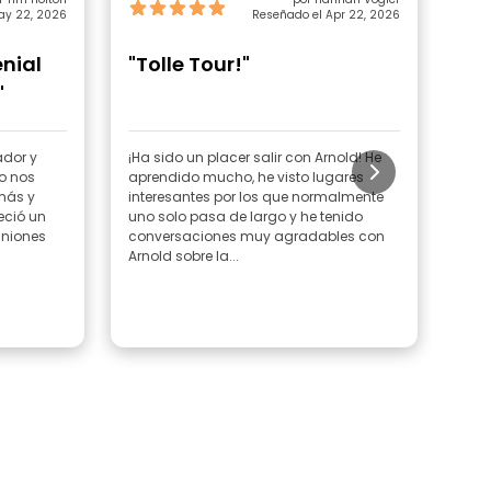
ay 22, 2026
Reseñado el Apr 22, 2026
enial
"Tolle Tour!"
"F
"
ador y
¡Ha sido un placer salir con Arnold! He
Arno
do nos
aprendido mucho, he visto lugares
sab
más y
interesantes por los que normalmente
comp
eció un
uno solo pasa de largo y he tenido
Cabo
iniones
conversaciones muy agradables con
Arnold sobre la...