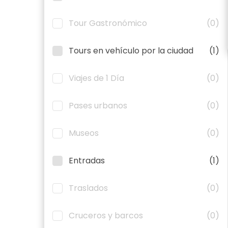
Tour Gastronómico
(0)
Tours en vehículo por la ciudad
(1)
Viajes de 1 Día
(0)
Pases urbanos
(0)
Museos
(0)
Entradas
(1)
Traslados
(0)
Cruceros y barcos
(0)