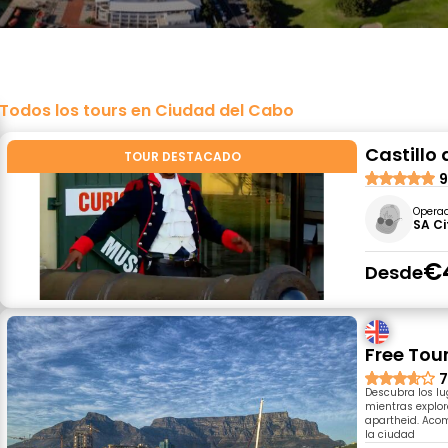
Todos los tours en Ciudad del Cabo
Castillo
TOUR DESTACADO
9
Opera
SA Ci
€
Desde
Free Tou
7
Descubra los l
mientras explora
apartheid. Acom
la ciudad