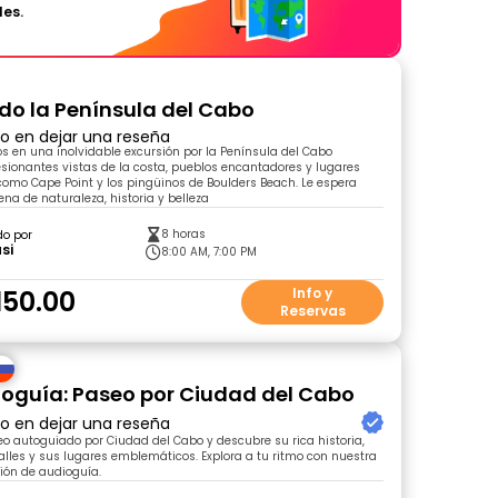
les.
do la Península del Cabo
ro en dejar una reseña
s en una inolvidable excursión por la Península del Cabo
ionantes vistas de la costa, pueblos encantadores y lugares
omo Cape Point y los pingüinos de Boulders Beach. Le espera
ena de naturaleza, historia y belleza
8 horas
do por
si
8:00 AM, 7:00 PM
150.00
Info y
Reservas
oguía: Paseo por Ciudad del Cabo
ro en dejar una reseña
o autoguiado por Ciudad del Cabo y descubre su rica historia,
alles y sus lugares emblemáticos. Explora a tu ritmo con nuestra
ción de audioguía.