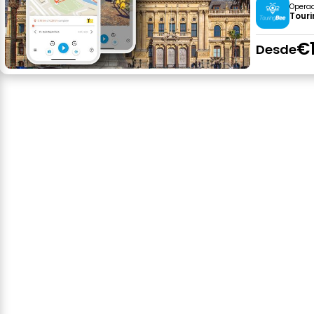
Opera
Tour
€
Desde