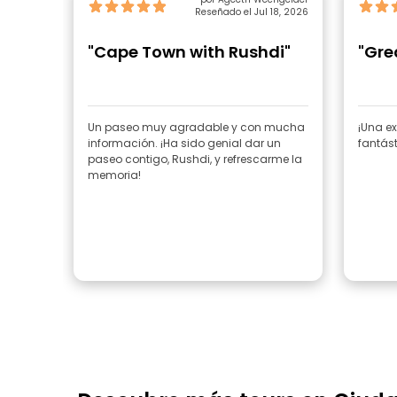
Reseñado el Jul 18, 2026
"Cape Town with Rushdi"
"Gre
Un paseo muy agradable y con mucha
¡Una e
información. ¡Ha sido genial dar un
fantást
paseo contigo, Rushdi, y refrescarme la
memoria!