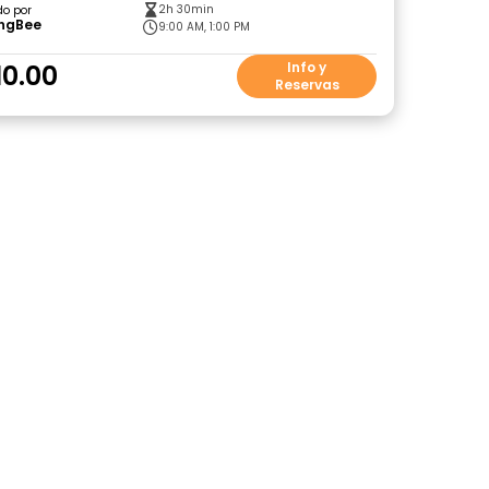
2h 30min
do por
ingBee
9:00 AM, 1:00 PM
10.00
Info y
Reservas