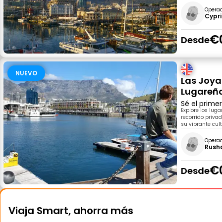
Opera
Cypr
€
Desde
NUEVO
Las Joya
Lugareñ
Sé el prime
Explore los lug
recorrido privad
su vibrante cult
Opera
Rush
€
Desde
Viaja Smart, ahorra más