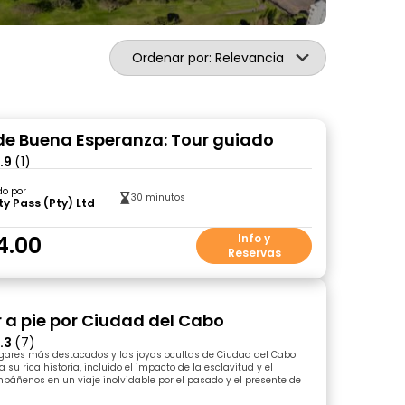
Ordenar por: Relevancia
 de Buena Esperanza: Tour guiado
.9
(1)
do por
30 minutos
ty Pass (Pty) Ltd
4.00
Info y
Reservas
r a pie por Ciudad del Cabo
.3
(7)
ugares más destacados y las joyas ocultas de Ciudad del Cabo
 su rica historia, incluido el impacto de la esclavitud y el
páñenos en un viaje inolvidable por el pasado y el presente de