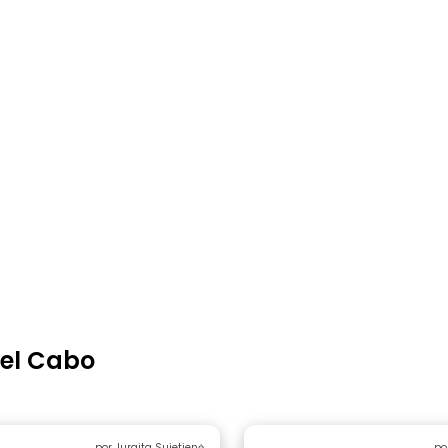
del Cabo
por Jurgita Sujetienė
po