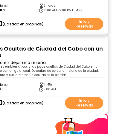
2 horas
do por
ian
10:00 AM, 12:00 PM
+1 Más
0
Info y
Basado en propinas
Reservas
s Ocultas de Ciudad del Cabo con un
o
ro en dejar una reseña
ares emblemáticos y las joyas ocultas de Ciudad del Cabo en un
o con un guía local. Descubra de cerca la historia de la ciudad,
ura y sus distritos únicos ¡No se lo pierda!
1h 45min
do por
di
9:00 AM
0
Info y
Basado en propinas
Reservas