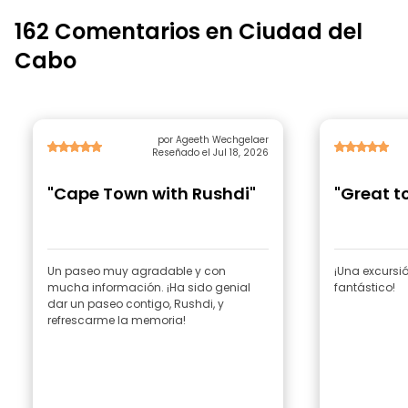
162 Comentarios en Ciudad del
Cabo
por Ageeth Wechgelaer
Reseñado el Jul 18, 2026
"Cape Town with Rushdi"
"Great t
Un paseo muy agradable y con
¡Una excursi
mucha información. ¡Ha sido genial
fantástico!
dar un paseo contigo, Rushdi, y
refrescarme la memoria!