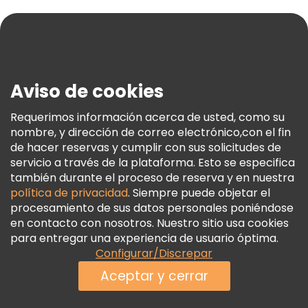
Ayuda
Blog
Prensa
Seguridad Y Privacidad
Aviso de cookies
Términos E Información Legal
Política De Cookies
Requerimos información acerca de usted, como su
nombre, y dirección de correo electrónico,con el fin
Freetour Premios
de hacer reservas y cumplir con sus solicitudes de
Programa De Fidelidad
servicio a través de la plataforma. Esto se especifica
también durante el proceso de reserva y en nuestra
política de privacidad
. Siempre puede objetar el
procesamiento de sus datos personales poniéndose
en contacto con nosotros. Nuestro sitio usa cookies
para entregar una experiencia de usuario óptima.
Configurar/Discrepar
Aceptar y cerrar