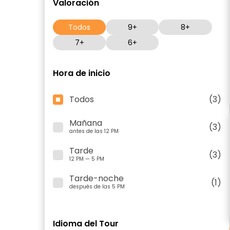
Valoración
Todos
9+
8+
7+
6+
Hora de inicio
Todos
(3)
Mañana
(3)
antes de las 12 PM
Tarde
(3)
12 PM — 5 PM
Tarde-noche
(1)
después de las 5 PM
Idioma del Tour