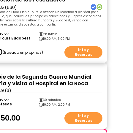
.5
(660)
icos de Buda Picnic Tours le ofrecen un recorrido a pie fácil por el
tillo, que incluye las principales atracciones y lugares escondidos.
der más sobre la cultura húngara y Budapest, venga con
pre estamos dispuestos a compartir.
2h 15min
do por
 Tours Budapest
10:00 AM, 3:00 PM
0
Info y
Basado en propinas
Reservas
 pie de la Segunda Guerra Mundial,
ía y visita al Hospital en la Roca
.9
(3)
30 minutos
do por
sferMe
10:00 AM, 2:00 PM
150.00
Info y
Reservas