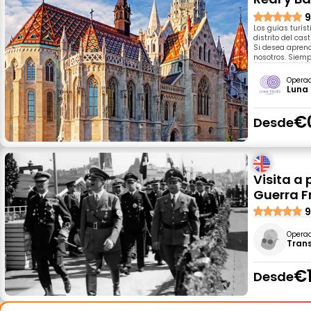
9
Los guías turíst
distrito del cas
Si desea apren
nosotros. Siem
Opera
Luna
€
Desde
Visita a
Guerra Fr
9
Opera
Tran
€
Desde