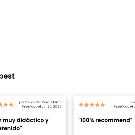
pest
por Carlos Del Moral Martín
po
Reseñado el Jul 20, 2026
Reseñado el J
r muy didáctico y
"100% recommend"
etenido"