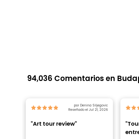
94,036 Comentarios en Buda
por Denina Siljegovic
Reseñado el Jul 21, 2026
"Art tour review"
"Tou
entr