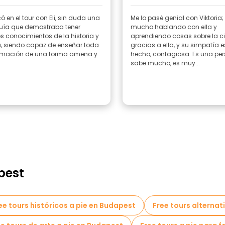
ó en el tour con Eli, sin duda una
Me lo pasé genial con Viktoria; 
uía que demostraba tener
mucho hablando con ella y
 conocimientos de la historia y
aprendiendo cosas sobre la 
a, siendo capaz de enseñar toda
gracias a ella, y su simpatía e
ormación de una forma amena y...
hecho, contagiosa. Es una pe
sabe mucho, es muy...
pest
ee tours históricos a pie en Budapest
Free tours alternat