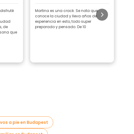
disfruté
Martina es una crack. Se nota que
Una 
conoce la ciudad y lleva años de
ciudad
experiencia en esto, todo super
s, de
preparado y pensado. De 10
rsona que
ivos a pie en Budapest