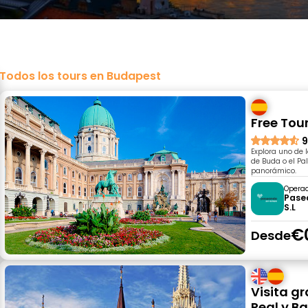
Todos los tours en Budapest
Free Tou
9
Explora uno de l
de Buda o el Pal
panorámico.
Opera
Pase
S.L
€
Desde
Visita gr
Real y B