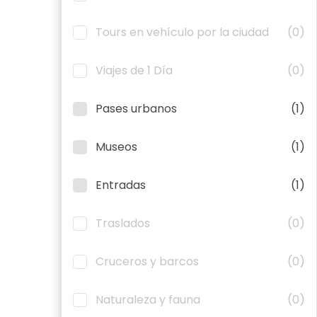
Tours en vehículo por la ciudad
(0)
Viajes de 1 Día
(0)
Pases urbanos
(1)
Museos
(1)
Entradas
(1)
Traslados
(0)
Cruceros y barcos
(0)
Naturaleza y fauna
(0)