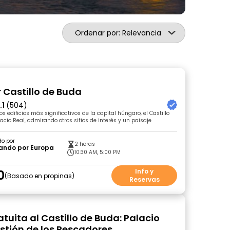
Ordenar por: Relevancia
r Castillo de Buda
.1
(504)
os edificios más significativos de la capital húngaro, el Castillo
acio Real, admirando otros sitios de interés y un paisaje
do por
2 horas
ando por Europa
10:30 AM, 5:00 PM
0
Info y
Basado en propinas
Reservas
atuita al Castillo de Buda: Palacio
astión de los Pescadores